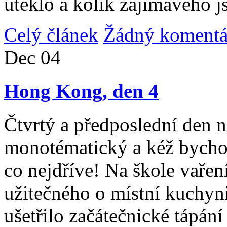
uteklo a kolik zajímavého j
Celý článek
Žádný komentá
Dec
04
Hong Kong, den 4
Čtvrtý a předposlední den n
monotématický a kéž bycho
co nejdříve! Na škole vařen
užitečného o místní kuchyni
ušetřilo začátečnické tápán