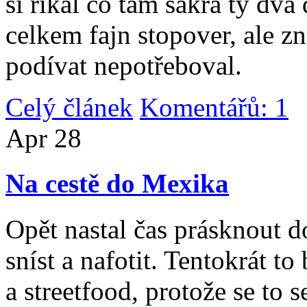
si říkal co tam sakra ty dv
celkem fajn stopover, ale z
podívat nepotřeboval.
Celý článek
Komentářů: 1
|
Apr
28
Na cestě do Mexika
Opět nastal čas prásknout d
sníst a nafotit. Tentokrát to
a streetfood, protože se to s