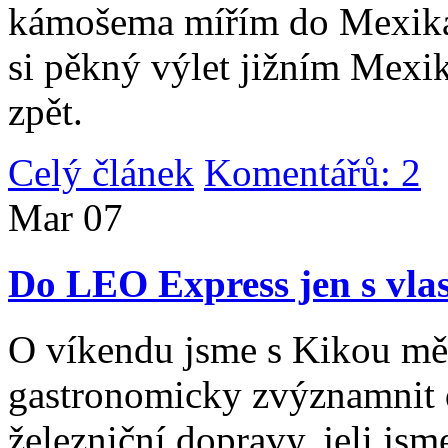
kámošema mířím do Mexika,
si pěkný výlet jižním Mexi
zpět.
Celý článek
Komentářů: 2
|
Mar
07
Do LEO Express jen s vlas
O víkendu jsme s Kikou měl
gastronomicky zvýznamnit d
železniční dopravy, jeli js