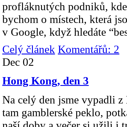
profláknutých podniků, kde 
bychom o místech, která jso
v Google, když hledáte “be
Celý článek
Komentářů: 2
|
Dec
02
Hong Kong, den 3
Na celý den jsme vypadli 
tam gamblerské peklo, potk
naší doby a večer si užili i 