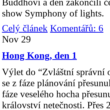
Buddhovi a den zakončili č
show Symphony of lights.
Celý článek
Komentářů: 6
|
Nov
29
Hong Kong, den 1
Výlet do “Zvláštní správní 
se z fáze plánování přesunul 
fáze veselého hocha přesunu
království netečnosti. Přes