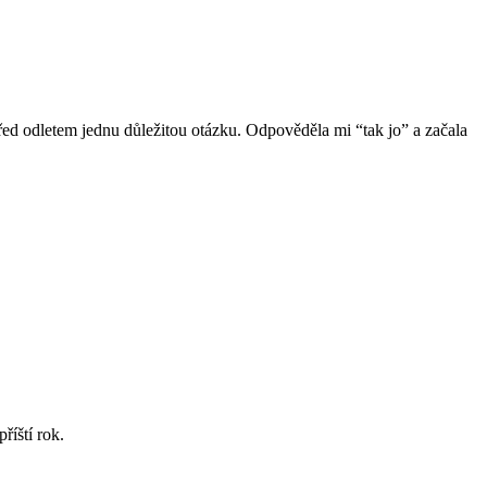
 před odletem jednu důležitou otázku. Odpověděla mi “tak jo” a začala
říští rok.