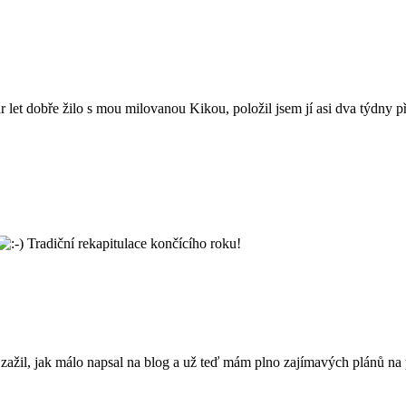
pár let dobře žilo s mou milovanou Kikou, položil jsem jí asi dva týdny
Tradiční rekapitulace končícího roku!
ažil, jak málo napsal na blog a už teď mám plno zajímavých plánů na p