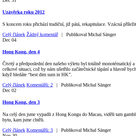
Dec
31
Uzávěrka roku 2012
S koncem roku přichází tradiční, již pátá, rekapitulace. Vzácná příleži
Celý článek
Žádný komentář
| Publikoval
Michal Sänger
Dec
04
Hong Kong, den 4
Čtvrtý a předposlední den našeho výletu byl totálně monotématický a 
celkové situaci, což by nám ušetřilo začátečnické tápání a hlavně byc
když hledáte “best dim sum in HK”.
Celý článek
Komentářů: 2
| Publikoval
Michal Sänger
Dec
02
Hong Kong, den 3
Na celý den jsme vypadli z Hong Kongu do Macau, viděli tam gamblersk
bytu, kam jsme chtěli.
Celý článek
Komentářů: 3
| Publikoval
Michal Sänger
Nov
30