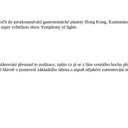
 skočit do prozkoumávání gastronomické planety Hong Kong. Kantonskou 
 super světelnou show Symphony of lights.
plánování přesunul to realizace, zatím co já se z fáze veselého hocha př
 hlavně o postavení základního tábora a aspoň nějakém zorientování s