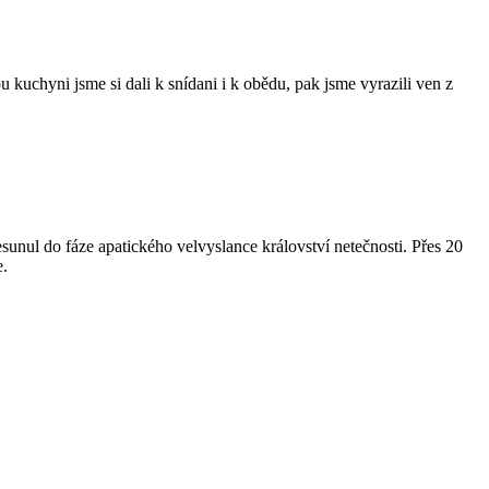
kuchyni jsme si dali k snídani i k obědu, pak jsme vyrazili ven z
esunul do fáze apatického velvyslance království netečnosti. Přes 20
e.