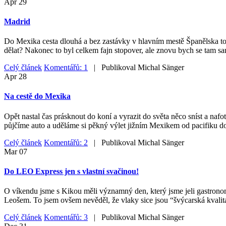
Apr
29
Madrid
Do Mexika cesta dlouhá a bez zastávky v hlavním mestě Španělska to ne
dělat? Nakonec to byl celkem fajn stopover, ale znovu bych se tam sa
Celý článek
Komentářů: 1
| Publikoval
Michal Sänger
Apr
28
Na cestě do Mexika
Opět nastal čas prásknout do koní a vyrazit do světa něco sníst a nafo
půjčíme auto a uděláme si pěkný výlet jižním Mexikem od pacifiku do
Celý článek
Komentářů: 2
| Publikoval
Michal Sänger
Mar
07
Do LEO Express jen s vlastní svačinou!
O víkendu jsme s Kikou měli významný den, který jsme jeli gastrono
Leošem. To jsem ovšem nevěděl, že vlaky sice jsou “švýcarská kvalita
Celý článek
Komentářů: 3
| Publikoval
Michal Sänger