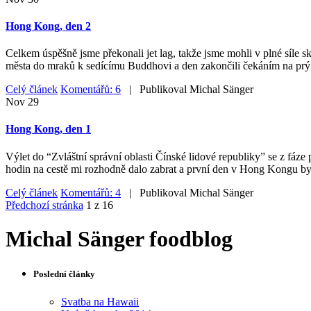
Hong Kong, den 2
Celkem úspěšně jsme překonali jet lag, takže jsme mohli v plné síle
města do mraků k sedícímu Buddhovi a den zakončili čekáním na prý
Celý článek
Komentářů: 6
| Publikoval
Michal Sänger
Nov
29
Hong Kong, den 1
Výlet do “Zvláštní správní oblasti Čínské lidové republiky” se z fáze 
hodin na cestě mi rozhodně dalo zabrat a první den v Hong Kongu byl
Celý článek
Komentářů: 4
| Publikoval
Michal Sänger
Předchozí stránka
1 z 16
Michal Sänger foodblog
Poslední články
Svatba na Hawaii