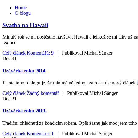
Home
O blogu
Svatba na Hawaii
Minulý rok se mi poštěstilo navštívit Hawaii a jelikož se mi taky už 
legrace.
Celý článek
Komentářů: 9
| Publikoval
Michal Sänger
Dec
31
Uzávěrka roku 2014
Jistota tohoto blogu je, že minimálně jednou za rok tu je nový článek
Celý článek
Žádný komentář
| Publikoval
Michal Sänger
Dec
31
Uzávěrka roku 2013
Tradiční ohlédnutí za končícím rokem. Opět žasnu jak moc jsem toho z
Celý článek
Komentářů: 1
| Publikoval
Michal Sänger