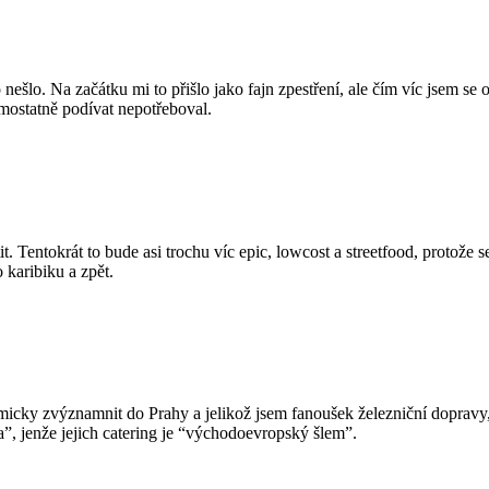
šlo. Na začátku mi to přišlo jako fajn zpestření, ale čím víc jsem se o
mostatně podívat nepotřeboval.
tit. Tentokrát to bude asi trochu víc epic, lowcost a streetfood, protože
 karibiku a zpět.
micky zvýznamnit do Prahy a jelikož jsem fanoušek železniční dopravy
”, jenže jejich catering je “východoevropský šlem”.