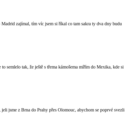
 Madrid zajímal, tím víc jsem si říkal co tam sakra ty dva dny budu
 se to semlelo tak, že ještě s třema kámošema mířím do Mexika, kde si
, jeli jsme z Brna do Prahy přes Olomouc, abychom se poprvé svezli