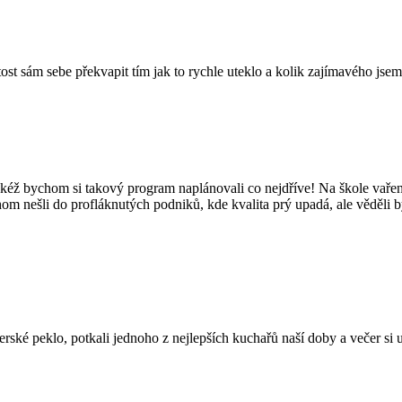
tost sám sebe překvapit tím jak to rychle uteklo a kolik zajímavého jsem
kéž bychom si takový program naplánovali co nejdříve! Na škole vaření
hom nešli do profláknutých podniků, kde kvalita prý upadá, ale věděli 
é peklo, potkali jednoho z nejlepších kuchařů naší doby a večer si užil