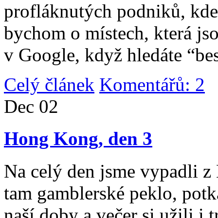
profláknutých podniků, kde 
bychom o místech, která jso
v Google, když hledáte “be
Celý článek
Komentářů: 2
|
Dec
02
Hong Kong, den 3
Na celý den jsme vypadli 
tam gamblerské peklo, potk
naší doby a večer si užili i 