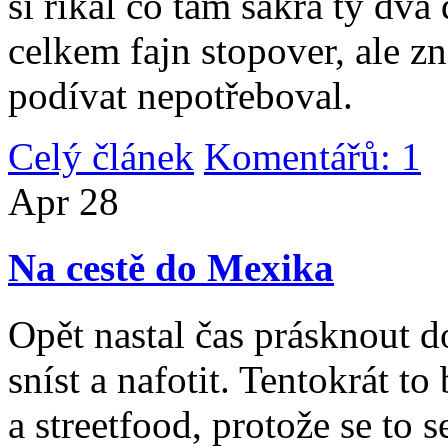
si říkal co tam sakra ty dv
celkem fajn stopover, ale z
podívat nepotřeboval.
Celý článek
Komentářů: 1
|
Apr
28
Na cestě do Mexika
Opět nastal čas prásknout d
sníst a nafotit. Tentokrát to
a streetfood, protože se to s