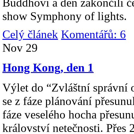
Buddhovi a den zakončili č
show Symphony of lights.
Celý článek
Komentářů: 6
|
Nov
29
Hong Kong, den 1
Výlet do “Zvláštní správní 
se z fáze plánování přesunul 
fáze veselého hocha přesunu
království netečnosti. Přes