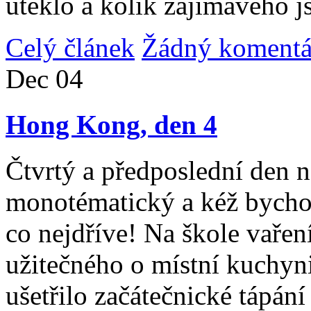
uteklo a kolik zajímavého j
Celý článek
Žádný komentá
Dec
04
Hong Kong, den 4
Čtvrtý a předposlední den n
monotématický a kéž bycho
co nejdříve! Na škole vařen
užitečného o místní kuchyni
ušetřilo začátečnické tápán