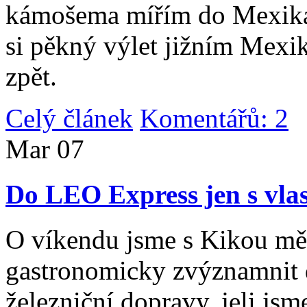
kámošema mířím do Mexika,
si pěkný výlet jižním Mexi
zpět.
Celý článek
Komentářů: 2
|
Mar
07
Do LEO Express jen s vlas
O víkendu jsme s Kikou měl
gastronomicky zvýznamnit d
železniční dopravy, jeli js