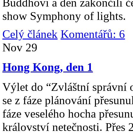
Buddhovi a den zakončili č
show Symphony of lights.
Celý článek
Komentářů: 6
|
Nov
29
Hong Kong, den 1
Výlet do “Zvláštní správní 
se z fáze plánování přesunul 
fáze veselého hocha přesunu
království netečnosti. Přes