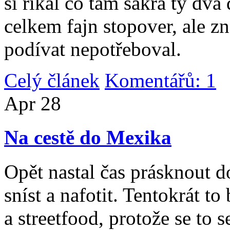
si říkal co tam sakra ty dv
celkem fajn stopover, ale z
podívat nepotřeboval.
Celý článek
Komentářů: 1
|
Apr
28
Na cestě do Mexika
Opět nastal čas prásknout d
sníst a nafotit. Tentokrát to
a streetfood, protože se to s