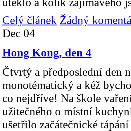
uteklo a kolik zajímavého j
Celý článek
Žádný komentá
Dec
04
Hong Kong, den 4
Čtvrtý a předposlední den n
monotématický a kéž bycho
co nejdříve! Na škole vařen
užitečného o místní kuchyni
ušetřilo začátečnické tápán