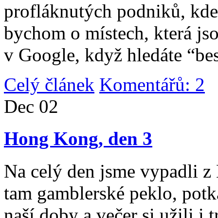
profláknutých podniků, kde 
bychom o místech, která jso
v Google, když hledáte “be
Celý článek
Komentářů: 2
|
Dec
02
Hong Kong, den 3
Na celý den jsme vypadli 
tam gamblerské peklo, potk
naší doby a večer si užili i 