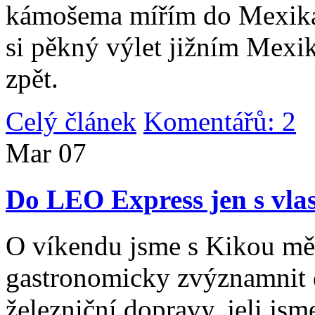
kámošema mířím do Mexika,
si pěkný výlet jižním Mexi
zpět.
Celý článek
Komentářů: 2
|
Mar
07
Do LEO Express jen s vlas
O víkendu jsme s Kikou měl
gastronomicky zvýznamnit d
železniční dopravy, jeli js