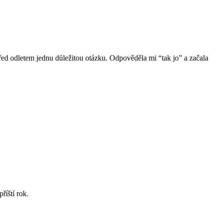
 před odletem jednu důležitou otázku. Odpověděla mi “tak jo” a začala
říští rok.