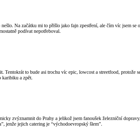
šlo. Na začátku mi to přišlo jako fajn zpestření, ale čím víc jsem se o
mostatně podívat nepotřeboval.
tit. Tentokrát to bude asi trochu víc epic, lowcost a streetfood, protože
 karibiku a zpět.
micky zvýznamnit do Prahy a jelikož jsem fanoušek železniční dopravy
”, jenže jejich catering je “východoevropský šlem”.