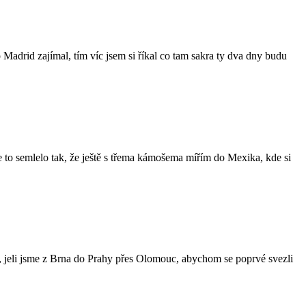
 Madrid zajímal, tím víc jsem si říkal co tam sakra ty dva dny budu
 se to semlelo tak, že ještě s třema kámošema mířím do Mexika, kde si
, jeli jsme z Brna do Prahy přes Olomouc, abychom se poprvé svezli