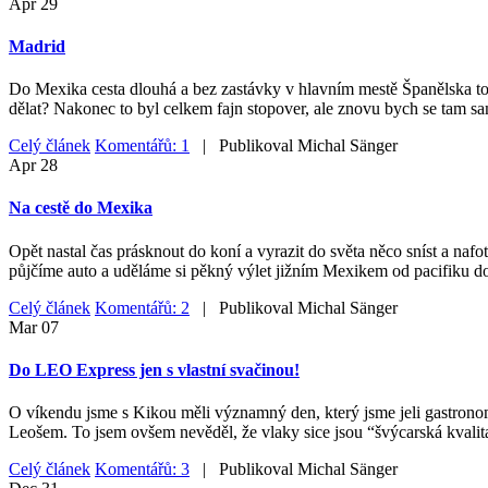
Apr
29
Madrid
Do Mexika cesta dlouhá a bez zastávky v hlavním mestě Španělska to ne
dělat? Nakonec to byl celkem fajn stopover, ale znovu bych se tam sa
Celý článek
Komentářů: 1
| Publikoval
Michal Sänger
Apr
28
Na cestě do Mexika
Opět nastal čas prásknout do koní a vyrazit do světa něco sníst a nafo
půjčíme auto a uděláme si pěkný výlet jižním Mexikem od pacifiku do
Celý článek
Komentářů: 2
| Publikoval
Michal Sänger
Mar
07
Do LEO Express jen s vlastní svačinou!
O víkendu jsme s Kikou měli významný den, který jsme jeli gastrono
Leošem. To jsem ovšem nevěděl, že vlaky sice jsou “švýcarská kvalita
Celý článek
Komentářů: 3
| Publikoval
Michal Sänger