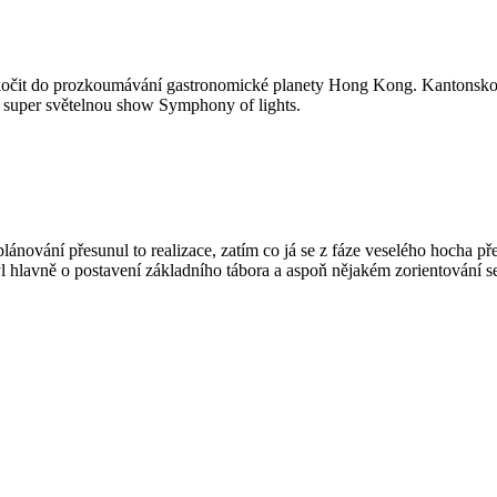
 skočit do prozkoumávání gastronomické planety Hong Kong. Kantonskou 
 super světelnou show Symphony of lights.
plánování přesunul to realizace, zatím co já se z fáze veselého hocha př
 hlavně o postavení základního tábora a aspoň nějakém zorientování s