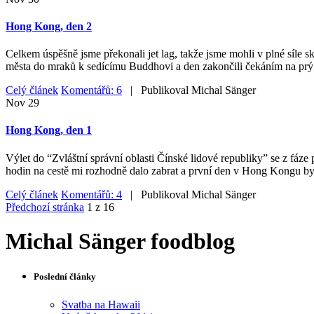
Hong Kong, den 2
Celkem úspěšně jsme překonali jet lag, takže jsme mohli v plné síle
města do mraků k sedícímu Buddhovi a den zakončili čekáním na prý
Celý článek
Komentářů: 6
| Publikoval
Michal Sänger
Nov
29
Hong Kong, den 1
Výlet do “Zvláštní správní oblasti Čínské lidové republiky” se z fáze 
hodin na cestě mi rozhodně dalo zabrat a první den v Hong Kongu byl
Celý článek
Komentářů: 4
| Publikoval
Michal Sänger
Předchozí stránka
1 z 16
Michal Sänger foodblog
Poslední články
Svatba na Hawaii