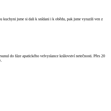
kuchyni jsme si dali k snídani i k obědu, pak jsme vyrazili ven z
esunul do fáze apatického velvyslance království netečnosti. Přes 20
e.