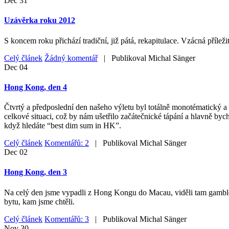
Dec
31
Uzávěrka roku 2012
S koncem roku přichází tradiční, již pátá, rekapitulace. Vzácná příleži
Celý článek
Žádný komentář
| Publikoval
Michal Sänger
Dec
04
Hong Kong, den 4
Čtvrtý a předposlední den našeho výletu byl totálně monotématický a 
celkové situaci, což by nám ušetřilo začátečnické tápání a hlavně byc
když hledáte “best dim sum in HK”.
Celý článek
Komentářů: 2
| Publikoval
Michal Sänger
Dec
02
Hong Kong, den 3
Na celý den jsme vypadli z Hong Kongu do Macau, viděli tam gamblersk
bytu, kam jsme chtěli.
Celý článek
Komentářů: 3
| Publikoval
Michal Sänger
Nov
30