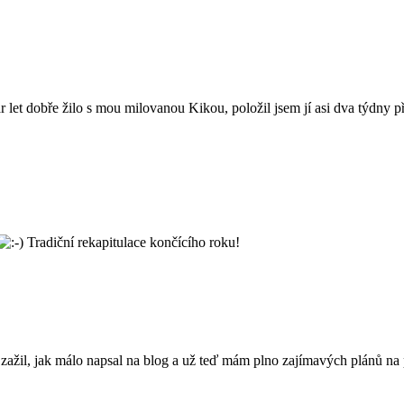
pár let dobře žilo s mou milovanou Kikou, položil jsem jí asi dva týdny
Tradiční rekapitulace končícího roku!
ažil, jak málo napsal na blog a už teď mám plno zajímavých plánů na p