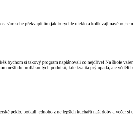
tost sám sebe překvapit tím jak to rychle uteklo a kolik zajímavého jsem
kéž bychom si takový program naplánovali co nejdříve! Na škole vaření
hom nešli do profláknutých podniků, kde kvalita prý upadá, ale věděli 
é peklo, potkali jednoho z nejlepších kuchařů naší doby a večer si užil