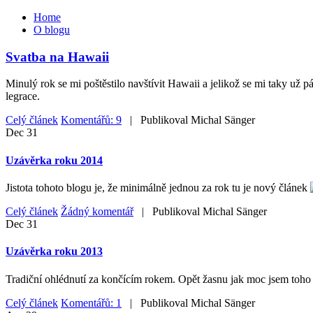
Home
O blogu
Svatba na Hawaii
Minulý rok se mi poštěstilo navštívit Hawaii a jelikož se mi taky už 
legrace.
Celý článek
Komentářů: 9
| Publikoval
Michal Sänger
Dec
31
Uzávěrka roku 2014
Jistota tohoto blogu je, že minimálně jednou za rok tu je nový článek
Celý článek
Žádný komentář
| Publikoval
Michal Sänger
Dec
31
Uzávěrka roku 2013
Tradiční ohlédnutí za končícím rokem. Opět žasnu jak moc jsem toho z
Celý článek
Komentářů: 1
| Publikoval
Michal Sänger