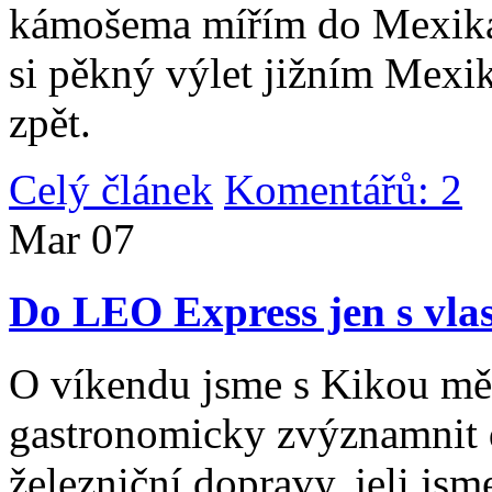
kámošema mířím do Mexika,
si pěkný výlet jižním Mexi
zpět.
Celý článek
Komentářů: 2
|
Mar
07
Do LEO Express jen s vlas
O víkendu jsme s Kikou měl
gastronomicky zvýznamnit d
železniční dopravy, jeli js