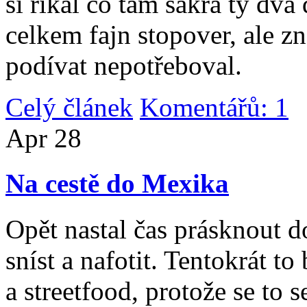
si říkal co tam sakra ty dv
celkem fajn stopover, ale z
podívat nepotřeboval.
Celý článek
Komentářů: 1
|
Apr
28
Na cestě do Mexika
Opět nastal čas prásknout d
sníst a nafotit. Tentokrát to
a streetfood, protože se to s