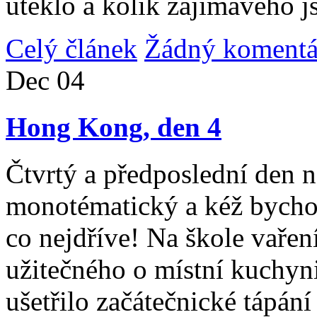
uteklo a kolik zajímavého j
Celý článek
Žádný komentá
Dec
04
Hong Kong, den 4
Čtvrtý a předposlední den n
monotématický a kéž bycho
co nejdříve! Na škole vařen
užitečného o místní kuchyni
ušetřilo začátečnické tápán