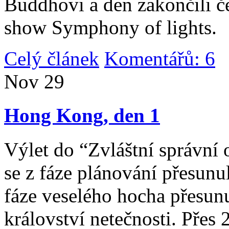
Buddhovi a den zakončili č
show Symphony of lights.
Celý článek
Komentářů: 6
|
Nov
29
Hong Kong, den 1
Výlet do “Zvláštní správní 
se z fáze plánování přesunul 
fáze veselého hocha přesunu
království netečnosti. Přes