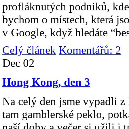
profláknutých podniků, kde 
bychom o místech, která jso
v Google, když hledáte “be
Celý článek
Komentářů: 2
|
Dec
02
Hong Kong, den 3
Na celý den jsme vypadli 
tam gamblerské peklo, potk
naší doby a večer si užili i 