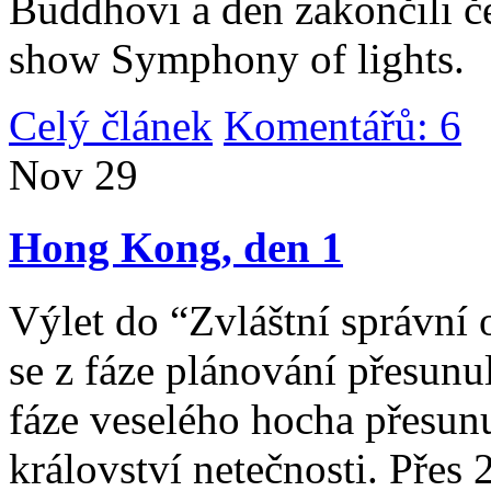
Buddhovi a den zakončili č
show Symphony of lights.
Celý článek
Komentářů: 6
|
Nov
29
Hong Kong, den 1
Výlet do “Zvláštní správní 
se z fáze plánování přesunul 
fáze veselého hocha přesunu
království netečnosti. Přes