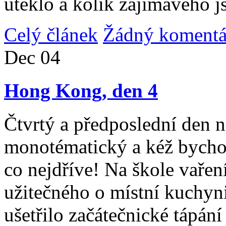
uteklo a kolik zajímavého j
Celý článek
Žádný komentá
Dec
04
Hong Kong, den 4
Čtvrtý a předposlední den n
monotématický a kéž bycho
co nejdříve! Na škole vařen
užitečného o místní kuchyni
ušetřilo začátečnické tápán