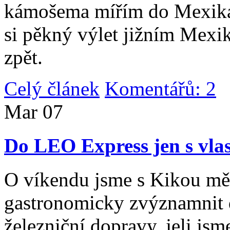
kámošema mířím do Mexika,
si pěkný výlet jižním Mexi
zpět.
Celý článek
Komentářů: 2
|
Mar
07
Do LEO Express jen s vlas
O víkendu jsme s Kikou měl
gastronomicky zvýznamnit d
železniční dopravy, jeli js