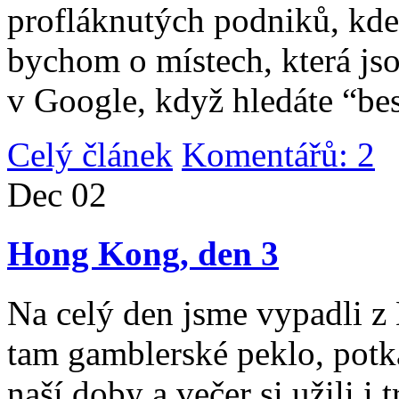
profláknutých podniků, kde 
bychom o místech, která jso
v Google, když hledáte “be
Celý článek
Komentářů: 2
|
Dec
02
Hong Kong, den 3
Na celý den jsme vypadli 
tam gamblerské peklo, potk
naší doby a večer si užili i 