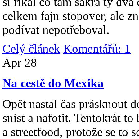
si říkal co tam sakra ty dv
celkem fajn stopover, ale z
podívat nepotřeboval.
Celý článek
Komentářů: 1
|
Apr
28
Na cestě do Mexika
Opět nastal čas prásknout d
sníst a nafotit. Tentokrát to
a streetfood, protože se to s