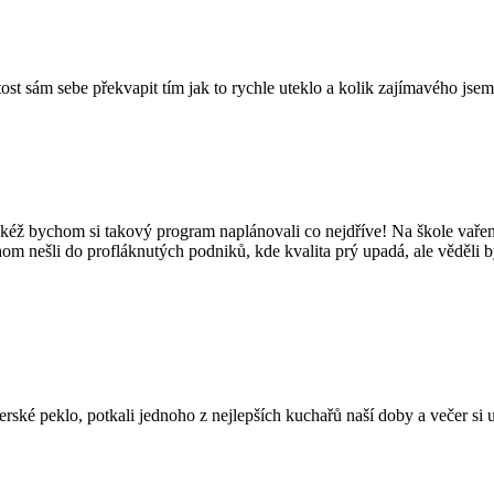
tost sám sebe překvapit tím jak to rychle uteklo a kolik zajímavého jsem
kéž bychom si takový program naplánovali co nejdříve! Na škole vaření
hom nešli do profláknutých podniků, kde kvalita prý upadá, ale věděli 
é peklo, potkali jednoho z nejlepších kuchařů naší doby a večer si užil