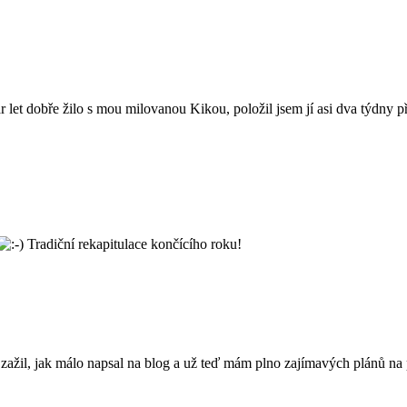
pár let dobře žilo s mou milovanou Kikou, položil jsem jí asi dva týdny
Tradiční rekapitulace končícího roku!
ažil, jak málo napsal na blog a už teď mám plno zajímavých plánů na p