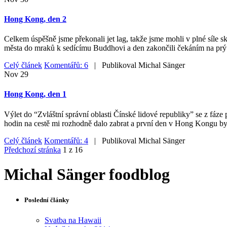
Hong Kong, den 2
Celkem úspěšně jsme překonali jet lag, takže jsme mohli v plné síle
města do mraků k sedícímu Buddhovi a den zakončili čekáním na prý
Celý článek
Komentářů: 6
| Publikoval
Michal Sänger
Nov
29
Hong Kong, den 1
Výlet do “Zvláštní správní oblasti Čínské lidové republiky” se z fáze 
hodin na cestě mi rozhodně dalo zabrat a první den v Hong Kongu byl
Celý článek
Komentářů: 4
| Publikoval
Michal Sänger
Předchozí stránka
1 z 16
Michal Sänger foodblog
Poslední články
Svatba na Hawaii