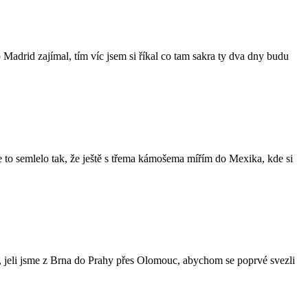
 Madrid zajímal, tím víc jsem si říkal co tam sakra ty dva dny budu
 se to semlelo tak, že ještě s třema kámošema mířím do Mexika, kde si
, jeli jsme z Brna do Prahy přes Olomouc, abychom se poprvé svezli