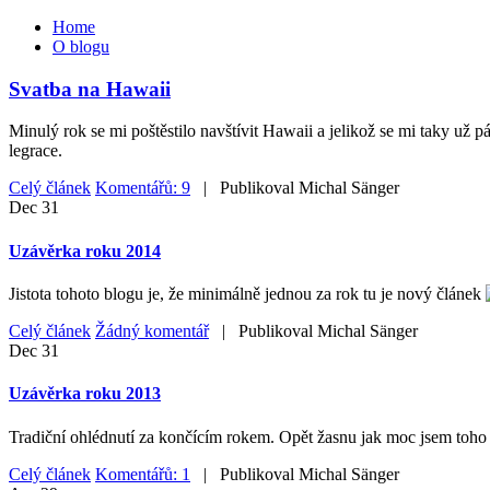
Home
O blogu
Svatba na Hawaii
Minulý rok se mi poštěstilo navštívit Hawaii a jelikož se mi taky už 
legrace.
Celý článek
Komentářů: 9
| Publikoval
Michal Sänger
Dec
31
Uzávěrka roku 2014
Jistota tohoto blogu je, že minimálně jednou za rok tu je nový článek
Celý článek
Žádný komentář
| Publikoval
Michal Sänger
Dec
31
Uzávěrka roku 2013
Tradiční ohlédnutí za končícím rokem. Opět žasnu jak moc jsem toho z
Celý článek
Komentářů: 1
| Publikoval
Michal Sänger