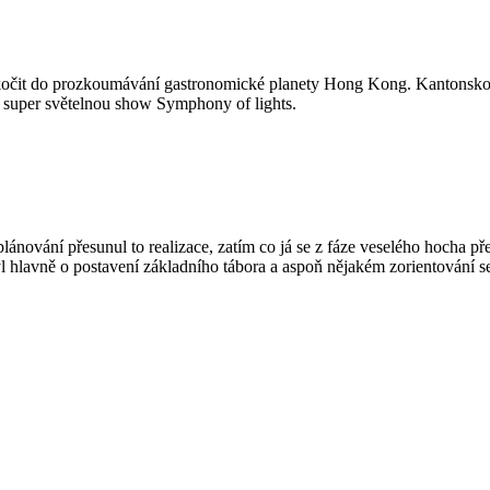
 skočit do prozkoumávání gastronomické planety Hong Kong. Kantonskou 
 super světelnou show Symphony of lights.
plánování přesunul to realizace, zatím co já se z fáze veselého hocha př
 hlavně o postavení základního tábora a aspoň nějakém zorientování s