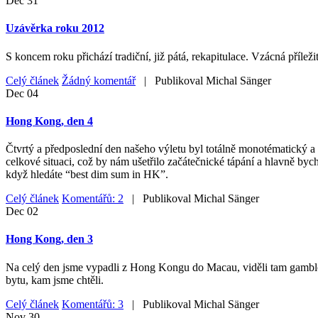
Dec
31
Uzávěrka roku 2012
S koncem roku přichází tradiční, již pátá, rekapitulace. Vzácná příleži
Celý článek
Žádný komentář
| Publikoval
Michal Sänger
Dec
04
Hong Kong, den 4
Čtvrtý a předposlední den našeho výletu byl totálně monotématický a 
celkové situaci, což by nám ušetřilo začátečnické tápání a hlavně byc
když hledáte “best dim sum in HK”.
Celý článek
Komentářů: 2
| Publikoval
Michal Sänger
Dec
02
Hong Kong, den 3
Na celý den jsme vypadli z Hong Kongu do Macau, viděli tam gamblersk
bytu, kam jsme chtěli.
Celý článek
Komentářů: 3
| Publikoval
Michal Sänger
Nov
30