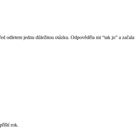
 před odletem jednu důležitou otázku. Odpověděla mi “tak jo” a začala
říští rok.