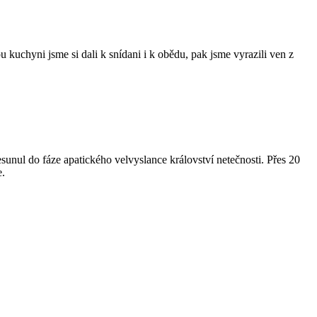
kuchyni jsme si dali k snídani i k obědu, pak jsme vyrazili ven z
esunul do fáze apatického velvyslance království netečnosti. Přes 20
e.