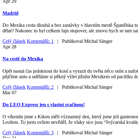
Apr
29
Madrid
Do Mexika cesta dlouhá a bez zastávky v hlavním mestě Španělska to ne
dělat? Nakonec to byl celkem fajn stopover, ale znovu bych se tam sa
Celý článek
Komentářů: 1
| Publikoval
Michal Sänger
Apr
28
Na cestě do Mexika
Opět nastal čas prásknout do koní a vyrazit do světa něco sníst a nafo
půjčíme auto a uděláme si pěkný výlet jižním Mexikem od pacifiku do
Celý článek
Komentářů: 2
| Publikoval
Michal Sänger
Mar
07
Do LEO Express jen s vlastní svačinou!
O víkendu jsme s Kikou měli významný den, který jsme jeli gastrono
Leošem. To jsem ovšem nevěděl, že vlaky sice jsou “švýcarská kvalita
Celý článek
Komentářů: 3
| Publikoval
Michal Sänger