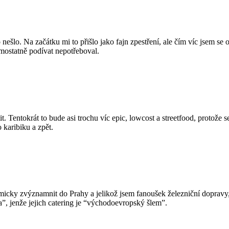
šlo. Na začátku mi to přišlo jako fajn zpestření, ale čím víc jsem se o
mostatně podívat nepotřeboval.
tit. Tentokrát to bude asi trochu víc epic, lowcost a streetfood, protože
 karibiku a zpět.
micky zvýznamnit do Prahy a jelikož jsem fanoušek železniční dopravy
”, jenže jejich catering je “východoevropský šlem”.