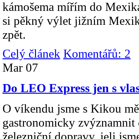
kámošema mířím do Mexika,
si pěkný výlet jižním Mexi
zpět.
Celý článek
Komentářů: 2
|
Mar
07
Do LEO Express jen s vlas
O víkendu jsme s Kikou měl
gastronomicky zvýznamnit d
železniční dopravy, jeli js