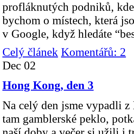
profláknutých podniků, kde 
bychom o místech, která jso
v Google, když hledáte “be
Celý článek
Komentářů: 2
|
Dec
02
Hong Kong, den 3
Na celý den jsme vypadli 
tam gamblerské peklo, potk
naší doby a večer si užili i 