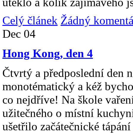
uteklo a kolik zajímavého j
Celý článek
Žádný komentá
Dec
04
Hong Kong, den 4
Čtvrtý a předposlední den n
monotématický a kéž bycho
co nejdříve! Na škole vařen
užitečného o místní kuchyni
ušetřilo začátečnické tápán