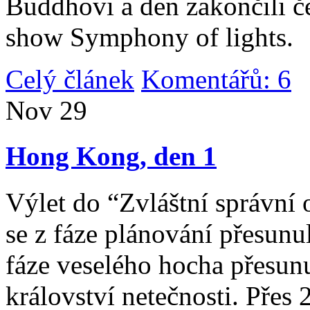
Buddhovi a den zakončili č
show Symphony of lights.
Celý článek
Komentářů: 6
|
Nov
29
Hong Kong, den 1
Výlet do “Zvláštní správní 
se z fáze plánování přesunul 
fáze veselého hocha přesunu
království netečnosti. Přes