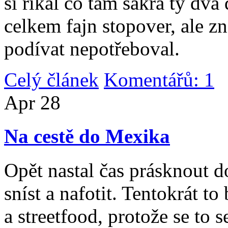
si říkal co tam sakra ty dv
celkem fajn stopover, ale z
podívat nepotřeboval.
Celý článek
Komentářů: 1
|
Apr
28
Na cestě do Mexika
Opět nastal čas prásknout d
sníst a nafotit. Tentokrát to
a streetfood, protože se to s