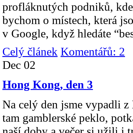
profláknutých podniků, kde 
bychom o místech, která jso
v Google, když hledáte “be
Celý článek
Komentářů: 2
|
Dec
02
Hong Kong, den 3
Na celý den jsme vypadli 
tam gamblerské peklo, potk
naší doby a večer si užili i 