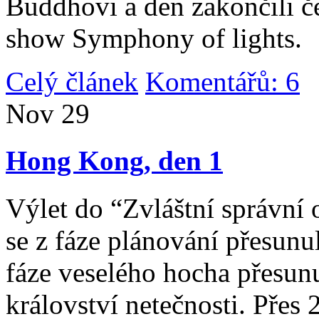
Buddhovi a den zakončili č
show Symphony of lights.
Celý článek
Komentářů: 6
|
Nov
29
Hong Kong, den 1
Výlet do “Zvláštní správní 
se z fáze plánování přesunul 
fáze veselého hocha přesunu
království netečnosti. Přes