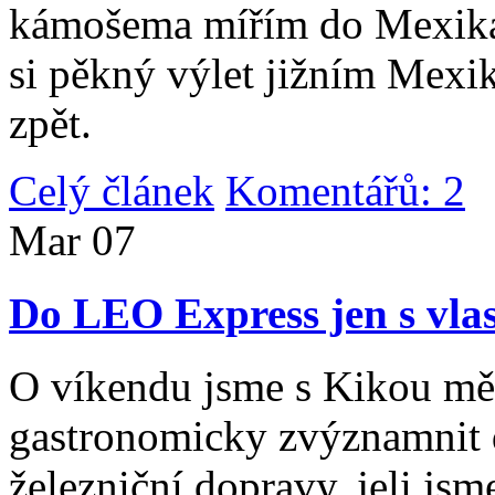
kámošema mířím do Mexika,
si pěkný výlet jižním Mexi
zpět.
Celý článek
Komentářů: 2
|
Mar
07
Do LEO Express jen s vlas
O víkendu jsme s Kikou měl
gastronomicky zvýznamnit d
železniční dopravy, jeli js