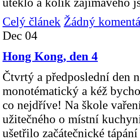
uteklo a kolik zajímavého j
Celý článek
Žádný komentá
Dec
04
Hong Kong, den 4
Čtvrtý a předposlední den n
monotématický a kéž bycho
co nejdříve! Na škole vařen
užitečného o místní kuchyni
ušetřilo začátečnické tápán