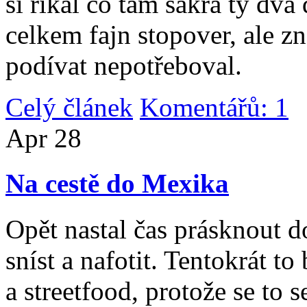
si říkal co tam sakra ty dv
celkem fajn stopover, ale z
podívat nepotřeboval.
Celý článek
Komentářů: 1
|
Apr
28
Na cestě do Mexika
Opět nastal čas prásknout d
sníst a nafotit. Tentokrát to
a streetfood, protože se to s