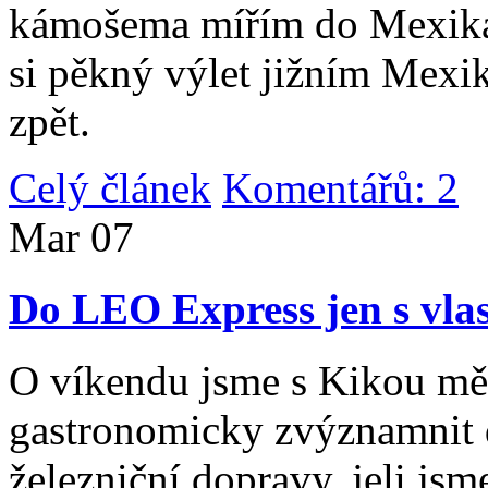
kámošema mířím do Mexika,
si pěkný výlet jižním Mexi
zpět.
Celý článek
Komentářů: 2
|
Mar
07
Do LEO Express jen s vlas
O víkendu jsme s Kikou měl
gastronomicky zvýznamnit d
železniční dopravy, jeli js