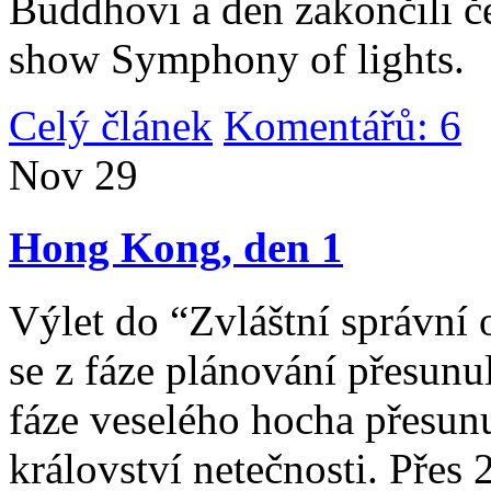
Buddhovi a den zakončili č
show Symphony of lights.
Celý článek
Komentářů: 6
|
Nov
29
Hong Kong, den 1
Výlet do “Zvláštní správní 
se z fáze plánování přesunul 
fáze veselého hocha přesunu
království netečnosti. Přes