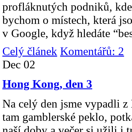
profláknutých podniků, kde 
bychom o místech, která jso
v Google, když hledáte “be
Celý článek
Komentářů: 2
|
Dec
02
Hong Kong, den 3
Na celý den jsme vypadli 
tam gamblerské peklo, potk
naší doby a večer si užili i 