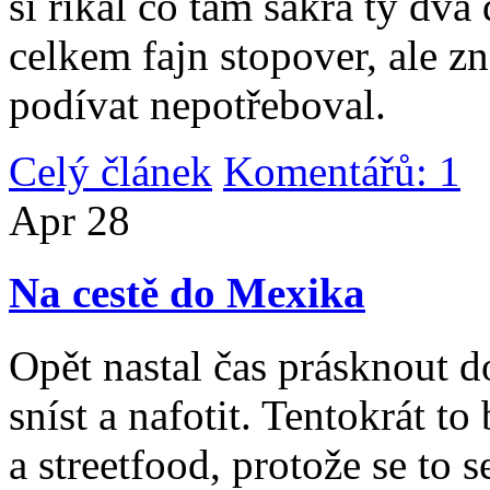
si říkal co tam sakra ty dv
celkem fajn stopover, ale z
podívat nepotřeboval.
Celý článek
Komentářů: 1
|
Apr
28
Na cestě do Mexika
Opět nastal čas prásknout d
sníst a nafotit. Tentokrát to
a streetfood, protože se to s