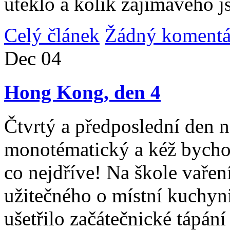
uteklo a kolik zajímavého j
Celý článek
Žádný komentá
Dec
04
Hong Kong, den 4
Čtvrtý a předposlední den n
monotématický a kéž bycho
co nejdříve! Na škole vařen
užitečného o místní kuchyni
ušetřilo začátečnické tápán