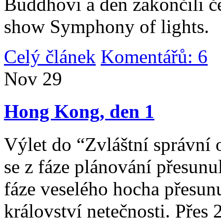
Buddhovi a den zakončili č
show Symphony of lights.
Celý článek
Komentářů: 6
|
Nov
29
Hong Kong, den 1
Výlet do “Zvláštní správní 
se z fáze plánování přesunul 
fáze veselého hocha přesunu
království netečnosti. Přes