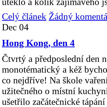
uteklo a kolik zajímavého j
Celý článek
Žádný komentá
Dec
04
Hong Kong, den 4
Čtvrtý a předposlední den n
monotématický a kéž bycho
co nejdříve! Na škole vařen
užitečného o místní kuchyni
ušetřilo začátečnické tápán