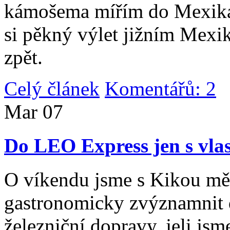
kámošema mířím do Mexika,
si pěkný výlet jižním Mexi
zpět.
Celý článek
Komentářů: 2
|
Mar
07
Do LEO Express jen s vlas
O víkendu jsme s Kikou měl
gastronomicky zvýznamnit d
železniční dopravy, jeli js