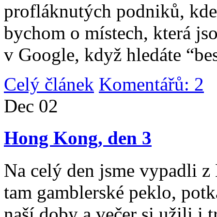
profláknutých podniků, kde 
bychom o místech, která jso
v Google, když hledáte “be
Celý článek
Komentářů: 2
|
Dec
02
Hong Kong, den 3
Na celý den jsme vypadli 
tam gamblerské peklo, potk
naší doby a večer si užili i 