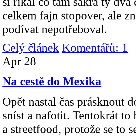
si říkal co tam sakra ty dv
celkem fajn stopover, ale z
podívat nepotřeboval.
Celý článek
Komentářů: 1
|
Apr
28
Na cestě do Mexika
Opět nastal čas prásknout d
sníst a nafotit. Tentokrát to
a streetfood, protože se to s