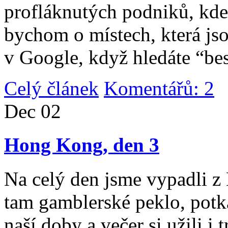
profláknutých podniků, kde 
bychom o místech, která jso
v Google, když hledáte “be
Celý článek
Komentářů: 2
|
Dec
02
Hong Kong, den 3
Na celý den jsme vypadli 
tam gamblerské peklo, potk
naší doby a večer si užili i 