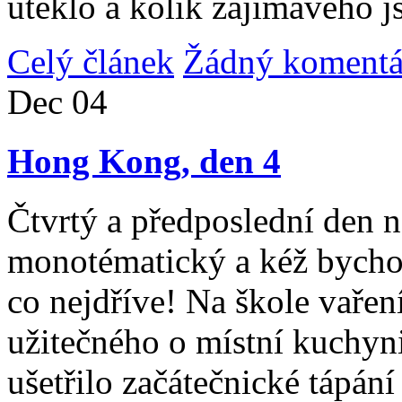
uteklo a kolik zajímavého j
Celý článek
Žádný komentá
Dec
04
Hong Kong, den 4
Čtvrtý a předposlední den n
monotématický a kéž bycho
co nejdříve! Na škole vařen
užitečného o místní kuchyni
ušetřilo začátečnické tápán