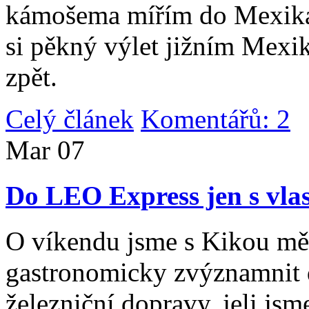
kámošema mířím do Mexika,
si pěkný výlet jižním Mexi
zpět.
Celý článek
Komentářů: 2
|
Mar
07
Do LEO Express jen s vlas
O víkendu jsme s Kikou měl
gastronomicky zvýznamnit d
železniční dopravy, jeli js