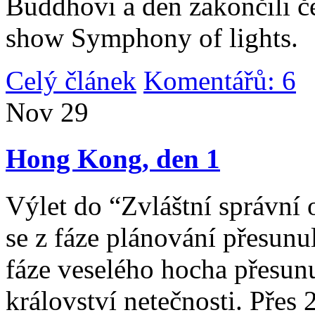
Buddhovi a den zakončili č
show Symphony of lights.
Celý článek
Komentářů: 6
|
Nov
29
Hong Kong, den 1
Výlet do “Zvláštní správní 
se z fáze plánování přesunul 
fáze veselého hocha přesunu
království netečnosti. Přes