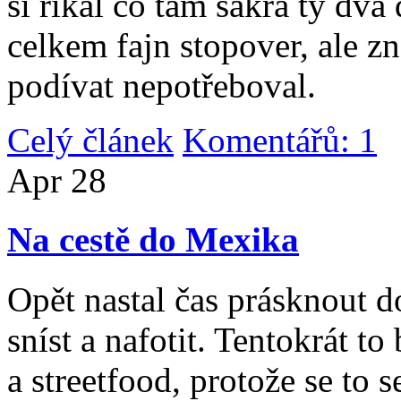
si říkal co tam sakra ty dv
celkem fajn stopover, ale z
podívat nepotřeboval.
Celý článek
Komentářů: 1
|
Apr
28
Na cestě do Mexika
Opět nastal čas prásknout d
sníst a nafotit. Tentokrát to
a streetfood, protože se to s