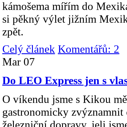
kámošema mířím do Mexika,
si pěkný výlet jižním Mexi
zpět.
Celý článek
Komentářů: 2
|
Mar
07
Do LEO Express jen s vlas
O víkendu jsme s Kikou měl
gastronomicky zvýznamnit d
železniční dopravy, jeli js