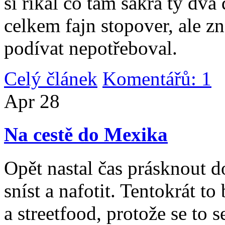
si říkal co tam sakra ty dv
celkem fajn stopover, ale z
podívat nepotřeboval.
Celý článek
Komentářů: 1
|
Apr
28
Na cestě do Mexika
Opět nastal čas prásknout d
sníst a nafotit. Tentokrát to
a streetfood, protože se to s