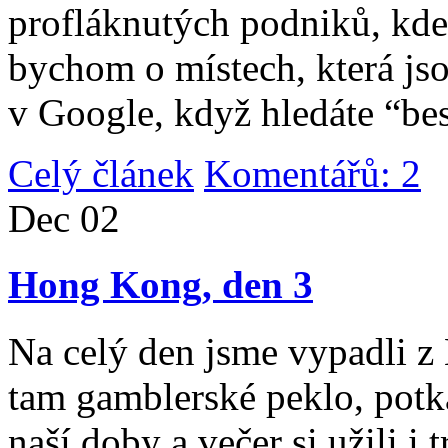
profláknutých podniků, kde 
bychom o místech, která jso
v Google, když hledáte “be
Celý článek
Komentářů: 2
|
Dec
02
Hong Kong, den 3
Na celý den jsme vypadli 
tam gamblerské peklo, potk
naší doby a večer si užili i 