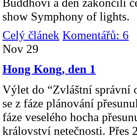
Buddhovi a den zakončili č
show Symphony of lights.
Celý článek
Komentářů: 6
|
Nov
29
Hong Kong, den 1
Výlet do “Zvláštní správní 
se z fáze plánování přesunul 
fáze veselého hocha přesunu
království netečnosti. Přes