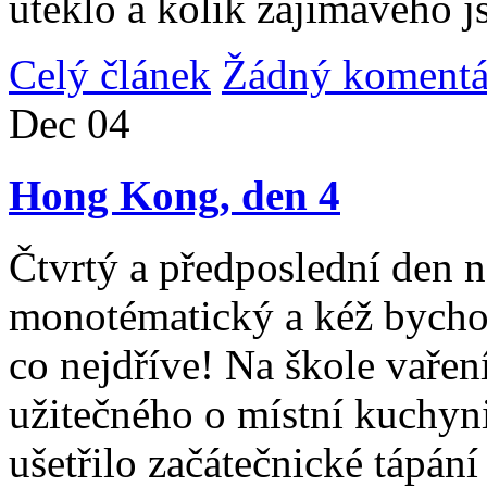
uteklo a kolik zajímavého j
Celý článek
Žádný komentá
Dec
04
Hong Kong, den 4
Čtvrtý a předposlední den n
monotématický a kéž bycho
co nejdříve! Na škole vařen
užitečného o místní kuchyni
ušetřilo začátečnické tápán