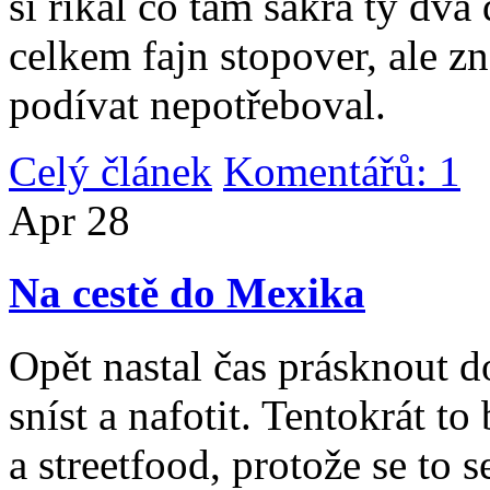
si říkal co tam sakra ty dv
celkem fajn stopover, ale z
podívat nepotřeboval.
Celý článek
Komentářů: 1
|
Apr
28
Na cestě do Mexika
Opět nastal čas prásknout d
sníst a nafotit. Tentokrát to
a streetfood, protože se to s