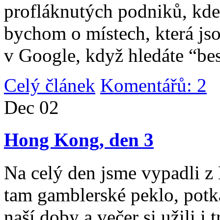
profláknutých podniků, kde 
bychom o místech, která jso
v Google, když hledáte “be
Celý článek
Komentářů: 2
|
Dec
02
Hong Kong, den 3
Na celý den jsme vypadli 
tam gamblerské peklo, potk
naší doby a večer si užili i 