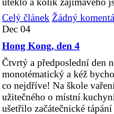
uteklo a kolik zajímavého j
Celý článek
Žádný komentá
Dec
04
Hong Kong, den 4
Čtvrtý a předposlední den n
monotématický a kéž bycho
co nejdříve! Na škole vařen
užitečného o místní kuchyni
ušetřilo začátečnické tápán