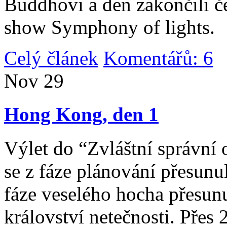
Buddhovi a den zakončili č
show Symphony of lights.
Celý článek
Komentářů: 6
|
Nov
29
Hong Kong, den 1
Výlet do “Zvláštní správní 
se z fáze plánování přesunul 
fáze veselého hocha přesunu
království netečnosti. Přes