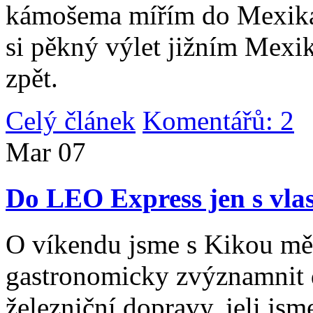
kámošema mířím do Mexika,
si pěkný výlet jižním Mexi
zpět.
Celý článek
Komentářů: 2
|
Mar
07
Do LEO Express jen s vlas
O víkendu jsme s Kikou měl
gastronomicky zvýznamnit d
železniční dopravy, jeli js