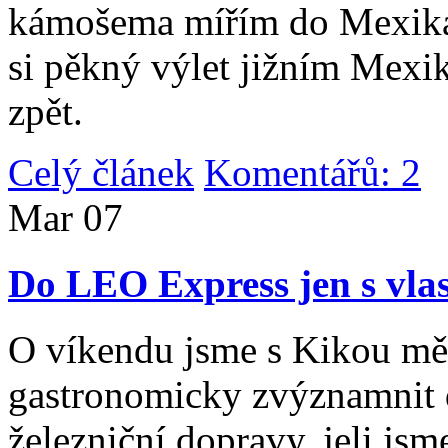
kámošema mířím do Mexika,
si pěkný výlet jižním Mexi
zpět.
Celý článek
Komentářů: 2
|
Mar
07
Do LEO Express jen s vlas
O víkendu jsme s Kikou měl
gastronomicky zvýznamnit d
železniční dopravy, jeli js