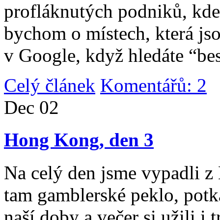
profláknutých podniků, kde 
bychom o místech, která jso
v Google, když hledáte “be
Celý článek
Komentářů: 2
|
Dec
02
Hong Kong, den 3
Na celý den jsme vypadli 
tam gamblerské peklo, potk
naší doby a večer si užili i 