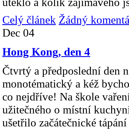
uteklo a kolik zajímavého j
Celý článek
Žádný komentá
Dec
04
Hong Kong, den 4
Čtvrtý a předposlední den n
monotématický a kéž bycho
co nejdříve! Na škole vařen
užitečného o místní kuchyni
ušetřilo začátečnické tápán