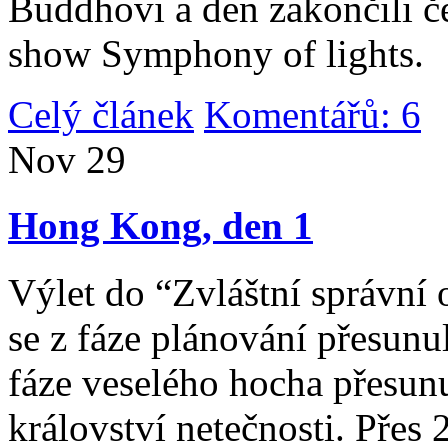
Buddhovi a den zakončili č
show Symphony of lights.
Celý článek
Komentářů: 6
|
Nov
29
Hong Kong, den 1
Výlet do “Zvláštní správní 
se z fáze plánování přesunul 
fáze veselého hocha přesunu
království netečnosti. Přes