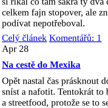
si říkal co tam sakra ty dv
celkem fajn stopover, ale z
podívat nepotřeboval.
Celý článek
Komentářů: 1
|
Apr
28
Na cestě do Mexika
Opět nastal čas prásknout d
sníst a nafotit. Tentokrát to
a streetfood, protože se to s