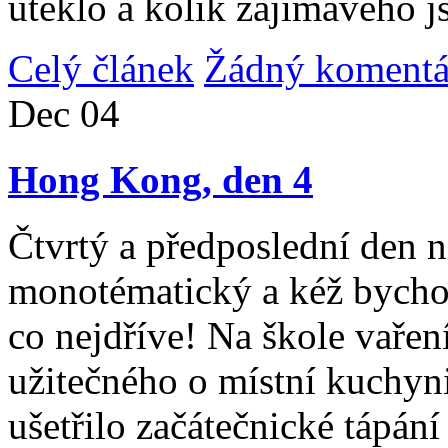
uteklo a kolik zajímavého j
Celý článek
Žádný komentá
Dec
04
Hong Kong, den 4
Čtvrtý a předposlední den n
monotématický a kéž bycho
co nejdříve! Na škole vařen
užitečného o místní kuchyni
ušetřilo začátečnické tápán