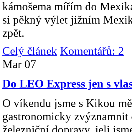
kámošema mířím do Mexika,
si pěkný výlet jižním Mexi
zpět.
Celý článek
Komentářů: 2
|
Mar
07
Do LEO Express jen s vlas
O víkendu jsme s Kikou měl
gastronomicky zvýznamnit d
železniční dopravy, jeli js