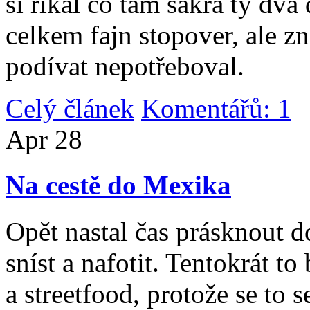
si říkal co tam sakra ty dv
celkem fajn stopover, ale z
podívat nepotřeboval.
Celý článek
Komentářů: 1
|
Apr
28
Na cestě do Mexika
Opět nastal čas prásknout d
sníst a nafotit. Tentokrát to
a streetfood, protože se to s