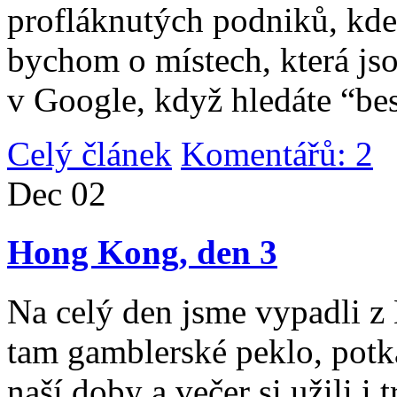
profláknutých podniků, kde 
bychom o místech, která jso
v Google, když hledáte “be
Celý článek
Komentářů: 2
|
Dec
02
Hong Kong, den 3
Na celý den jsme vypadli 
tam gamblerské peklo, potk
naší doby a večer si užili i 