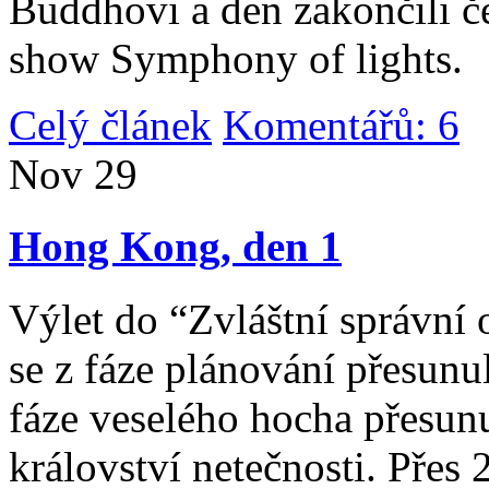
Buddhovi a den zakončili č
show Symphony of lights.
Celý článek
Komentářů: 6
|
Nov
29
Hong Kong, den 1
Výlet do “Zvláštní správní 
se z fáze plánování přesunul 
fáze veselého hocha přesunu
království netečnosti. Přes