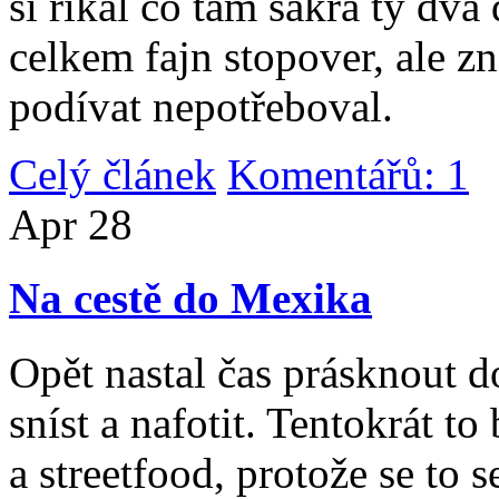
si říkal co tam sakra ty dv
celkem fajn stopover, ale z
podívat nepotřeboval.
Celý článek
Komentářů: 1
|
Apr
28
Na cestě do Mexika
Opět nastal čas prásknout d
sníst a nafotit. Tentokrát to
a streetfood, protože se to s