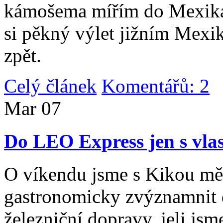
kámošema mířím do Mexika,
si pěkný výlet jižním Mexi
zpět.
Celý článek
Komentářů: 2
|
Mar
07
Do LEO Express jen s vlas
O víkendu jsme s Kikou měl
gastronomicky zvýznamnit d
železniční dopravy, jeli js