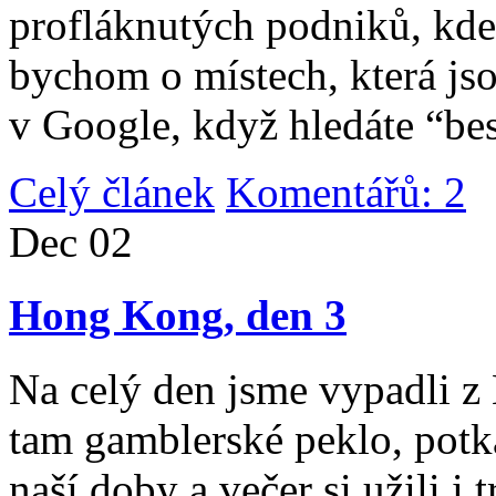
profláknutých podniků, kde 
bychom o místech, která jso
v Google, když hledáte “be
Celý článek
Komentářů: 2
|
Dec
02
Hong Kong, den 3
Na celý den jsme vypadli 
tam gamblerské peklo, potk
naší doby a večer si užili i 