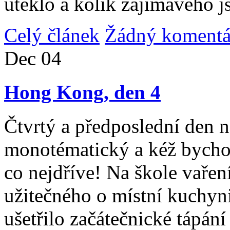
uteklo a kolik zajímavého j
Celý článek
Žádný komentá
Dec
04
Hong Kong, den 4
Čtvrtý a předposlední den n
monotématický a kéž bycho
co nejdříve! Na škole vařen
užitečného o místní kuchyni
ušetřilo začátečnické tápán