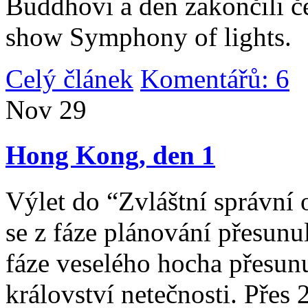
Buddhovi a den zakončili č
show Symphony of lights.
Celý článek
Komentářů: 6
|
Nov
29
Hong Kong, den 1
Výlet do “Zvláštní správní 
se z fáze plánování přesunul 
fáze veselého hocha přesunu
království netečnosti. Přes