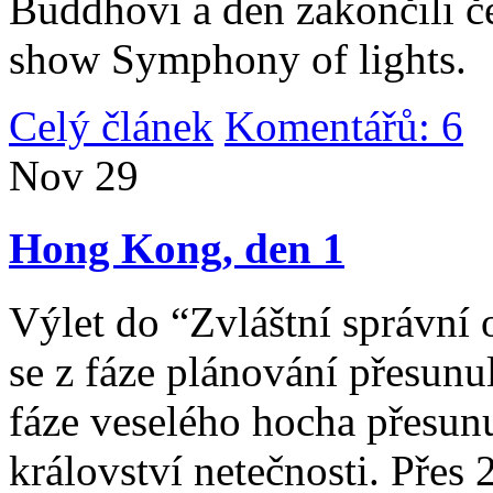
Buddhovi a den zakončili č
show Symphony of lights.
Celý článek
Komentářů: 6
|
Nov
29
Hong Kong, den 1
Výlet do “Zvláštní správní 
se z fáze plánování přesunul 
fáze veselého hocha přesunu
království netečnosti. Přes