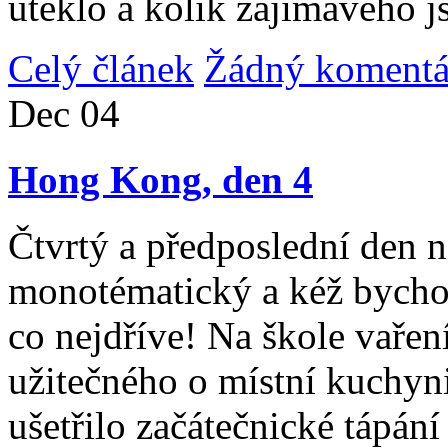
uteklo a kolik zajímavého j
Celý článek
Žádný komentá
Dec
04
Hong Kong, den 4
Čtvrtý a předposlední den n
monotématický a kéž bycho
co nejdříve! Na škole vařen
užitečného o místní kuchyni
ušetřilo začátečnické tápán