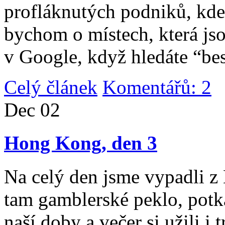
profláknutých podniků, kde 
bychom o místech, která jso
v Google, když hledáte “be
Celý článek
Komentářů: 2
|
Dec
02
Hong Kong, den 3
Na celý den jsme vypadli 
tam gamblerské peklo, potk
naší doby a večer si užili i 