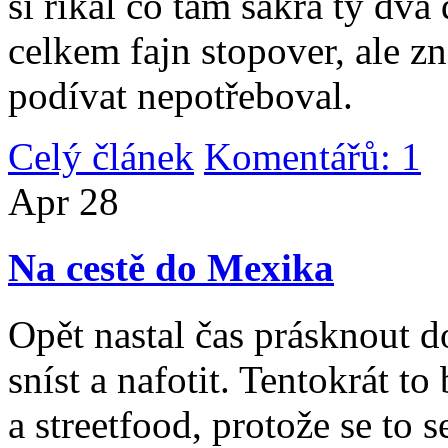
si říkal co tam sakra ty dv
celkem fajn stopover, ale z
podívat nepotřeboval.
Celý článek
Komentářů: 1
|
Apr
28
Na cestě do Mexika
Opět nastal čas prásknout d
sníst a nafotit. Tentokrát to
a streetfood, protože se to s