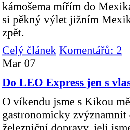
kámošema mířím do Mexika,
si pěkný výlet jižním Mexi
zpět.
Celý článek
Komentářů: 2
|
Mar
07
Do LEO Express jen s vlas
O víkendu jsme s Kikou měl
gastronomicky zvýznamnit d
železniční dopravy, jeli js