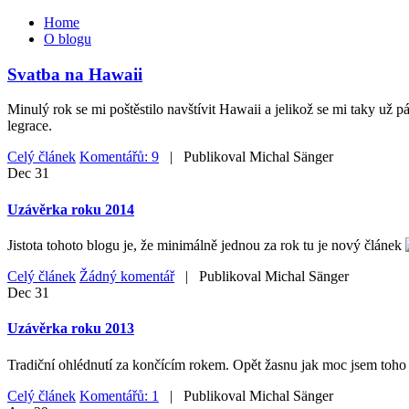
Home
O blogu
Svatba na Hawaii
Minulý rok se mi poštěstilo navštívit Hawaii a jelikož se mi taky už 
legrace.
Celý článek
Komentářů: 9
| Publikoval
Michal Sänger
Dec
31
Uzávěrka roku 2014
Jistota tohoto blogu je, že minimálně jednou za rok tu je nový článek
Celý článek
Žádný komentář
| Publikoval
Michal Sänger
Dec
31
Uzávěrka roku 2013
Tradiční ohlédnutí za končícím rokem. Opět žasnu jak moc jsem toho z
Celý článek
Komentářů: 1
| Publikoval
Michal Sänger