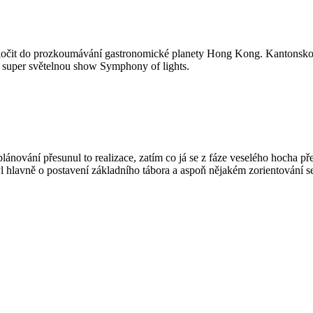
 skočit do prozkoumávání gastronomické planety Hong Kong. Kantonskou 
 super světelnou show Symphony of lights.
plánování přesunul to realizace, zatím co já se z fáze veselého hocha př
 hlavně o postavení základního tábora a aspoň nějakém zorientování s