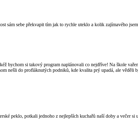
tost sám sebe překvapit tím jak to rychle uteklo a kolik zajímavého jsem
kéž bychom si takový program naplánovali co nejdříve! Na škole vaření
hom nešli do profláknutých podniků, kde kvalita prý upadá, ale věděli 
é peklo, potkali jednoho z nejlepších kuchařů naší doby a večer si užil