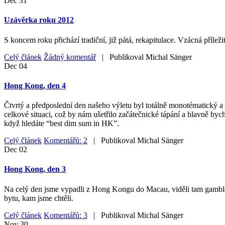
Dec
31
Uzávěrka roku 2012
S koncem roku přichází tradiční, již pátá, rekapitulace. Vzácná příleži
Celý článek
Žádný komentář
| Publikoval
Michal Sänger
Dec
04
Hong Kong, den 4
Čtvrtý a předposlední den našeho výletu byl totálně monotématický a 
celkové situaci, což by nám ušetřilo začátečnické tápání a hlavně byc
když hledáte “best dim sum in HK”.
Celý článek
Komentářů: 2
| Publikoval
Michal Sänger
Dec
02
Hong Kong, den 3
Na celý den jsme vypadli z Hong Kongu do Macau, viděli tam gamblersk
bytu, kam jsme chtěli.
Celý článek
Komentářů: 3
| Publikoval
Michal Sänger
Nov
30