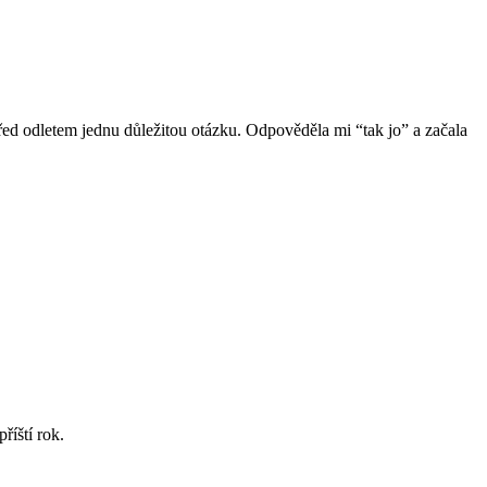
 před odletem jednu důležitou otázku. Odpověděla mi “tak jo” a začala
říští rok.