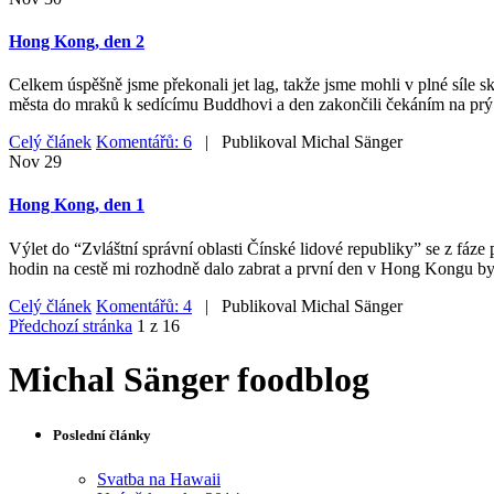
Hong Kong, den 2
Celkem úspěšně jsme překonali jet lag, takže jsme mohli v plné síle
města do mraků k sedícímu Buddhovi a den zakončili čekáním na prý
Celý článek
Komentářů: 6
| Publikoval
Michal Sänger
Nov
29
Hong Kong, den 1
Výlet do “Zvláštní správní oblasti Čínské lidové republiky” se z fáze 
hodin na cestě mi rozhodně dalo zabrat a první den v Hong Kongu byl
Celý článek
Komentářů: 4
| Publikoval
Michal Sänger
Předchozí stránka
1 z 16
Michal Sänger foodblog
Poslední články
Svatba na Hawaii