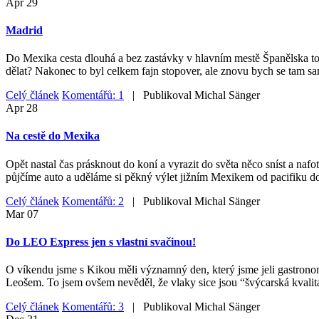
Apr
29
Madrid
Do Mexika cesta dlouhá a bez zastávky v hlavním mestě Španělska to ne
dělat? Nakonec to byl celkem fajn stopover, ale znovu bych se tam sa
Celý článek
Komentářů: 1
| Publikoval
Michal Sänger
Apr
28
Na cestě do Mexika
Opět nastal čas prásknout do koní a vyrazit do světa něco sníst a nafo
půjčíme auto a uděláme si pěkný výlet jižním Mexikem od pacifiku do
Celý článek
Komentářů: 2
| Publikoval
Michal Sänger
Mar
07
Do LEO Express jen s vlastní svačinou!
O víkendu jsme s Kikou měli významný den, který jsme jeli gastrono
Leošem. To jsem ovšem nevěděl, že vlaky sice jsou “švýcarská kvalita
Celý článek
Komentářů: 3
| Publikoval
Michal Sänger