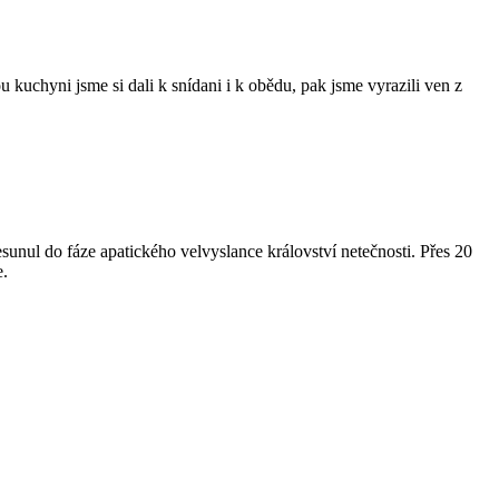
kuchyni jsme si dali k snídani i k obědu, pak jsme vyrazili ven z
esunul do fáze apatického velvyslance království netečnosti. Přes 20
e.