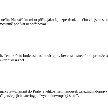
šlo. Na začátku mi to přišlo jako fajn zpestření, ale čím víc jsem se o
mostatně podívat nepotřeboval.
tit. Tentokrát to bude asi trochu víc epic, lowcost a streetfood, protože
 karibiku a zpět.
micky zvýznamnit do Prahy a jelikož jsem fanoušek železniční dopravy
”, jenže jejich catering je “východoevropský šlem”.