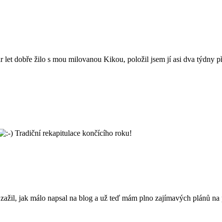
pár let dobře žilo s mou milovanou Kikou, položil jsem jí asi dva týdny
Tradiční rekapitulace končícího roku!
ažil, jak málo napsal na blog a už teď mám plno zajímavých plánů na p