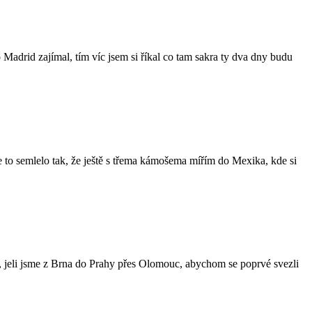
 Madrid zajímal, tím víc jsem si říkal co tam sakra ty dva dny budu
 se to semlelo tak, že ještě s třema kámošema mířím do Mexika, kde si
, jeli jsme z Brna do Prahy přes Olomouc, abychom se poprvé svezli