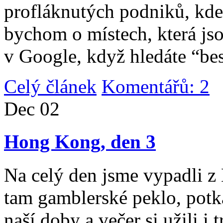
profláknutých podniků, kde 
bychom o místech, která jso
v Google, když hledáte “be
Celý článek
Komentářů: 2
|
Dec
02
Hong Kong, den 3
Na celý den jsme vypadli 
tam gamblerské peklo, potk
naší doby a večer si užili i 