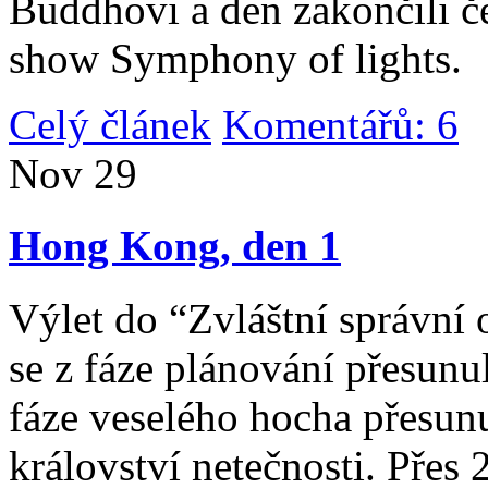
Buddhovi a den zakončili č
show Symphony of lights.
Celý článek
Komentářů: 6
|
Nov
29
Hong Kong, den 1
Výlet do “Zvláštní správní 
se z fáze plánování přesunul 
fáze veselého hocha přesunu
království netečnosti. Přes