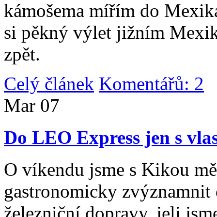
kámošema mířím do Mexika,
si pěkný výlet jižním Mexi
zpět.
Celý článek
Komentářů: 2
|
Mar
07
Do LEO Express jen s vlas
O víkendu jsme s Kikou měl
gastronomicky zvýznamnit d
železniční dopravy, jeli js