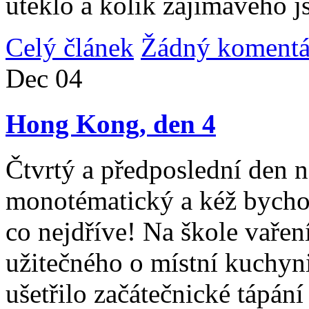
uteklo a kolik zajímavého j
Celý článek
Žádný komentá
Dec
04
Hong Kong, den 4
Čtvrtý a předposlední den n
monotématický a kéž bycho
co nejdříve! Na škole vařen
užitečného o místní kuchyni
ušetřilo začátečnické tápán