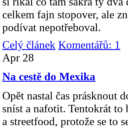
si říkal co tam sakra ty dv
celkem fajn stopover, ale z
podívat nepotřeboval.
Celý článek
Komentářů: 1
|
Apr
28
Na cestě do Mexika
Opět nastal čas prásknout d
sníst a nafotit. Tentokrát to
a streetfood, protože se to s