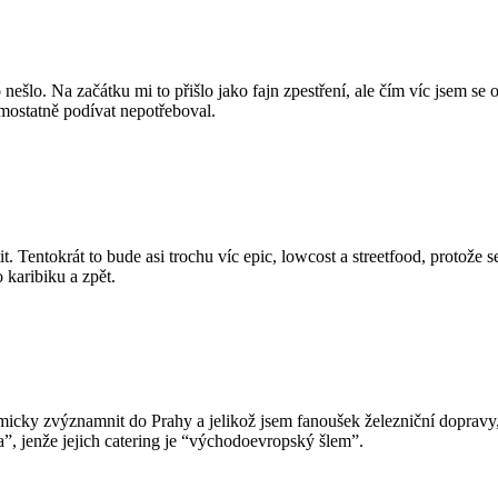
šlo. Na začátku mi to přišlo jako fajn zpestření, ale čím víc jsem se o
mostatně podívat nepotřeboval.
tit. Tentokrát to bude asi trochu víc epic, lowcost a streetfood, protože
 karibiku a zpět.
micky zvýznamnit do Prahy a jelikož jsem fanoušek železniční dopravy
”, jenže jejich catering je “východoevropský šlem”.