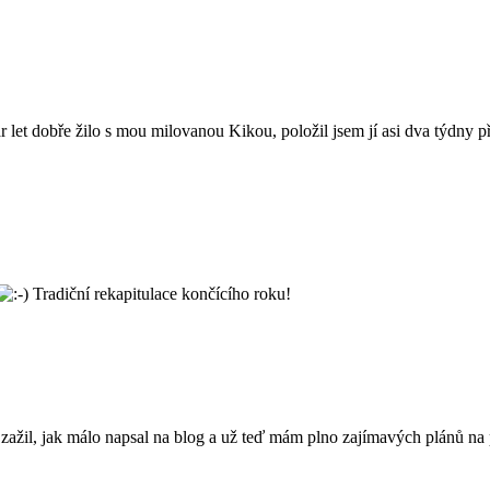
pár let dobře žilo s mou milovanou Kikou, položil jsem jí asi dva týdny
Tradiční rekapitulace končícího roku!
ažil, jak málo napsal na blog a už teď mám plno zajímavých plánů na p