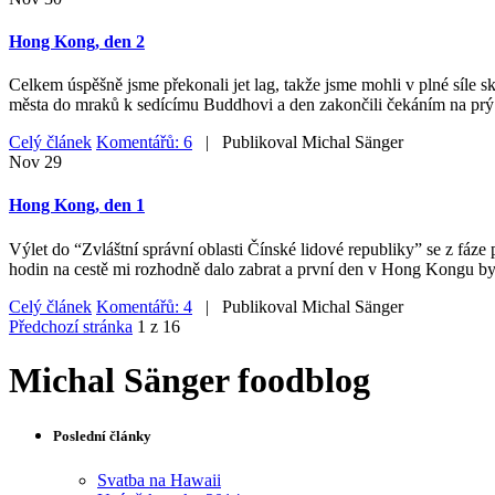
Hong Kong, den 2
Celkem úspěšně jsme překonali jet lag, takže jsme mohli v plné síle
města do mraků k sedícímu Buddhovi a den zakončili čekáním na prý
Celý článek
Komentářů: 6
| Publikoval
Michal Sänger
Nov
29
Hong Kong, den 1
Výlet do “Zvláštní správní oblasti Čínské lidové republiky” se z fáze 
hodin na cestě mi rozhodně dalo zabrat a první den v Hong Kongu byl
Celý článek
Komentářů: 4
| Publikoval
Michal Sänger
Předchozí stránka
1 z 16
Michal Sänger foodblog
Poslední články
Svatba na Hawaii