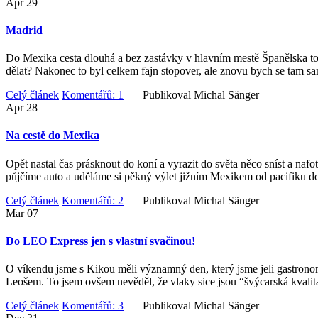
Apr
29
Madrid
Do Mexika cesta dlouhá a bez zastávky v hlavním mestě Španělska to ne
dělat? Nakonec to byl celkem fajn stopover, ale znovu bych se tam sa
Celý článek
Komentářů: 1
| Publikoval
Michal Sänger
Apr
28
Na cestě do Mexika
Opět nastal čas prásknout do koní a vyrazit do světa něco sníst a nafo
půjčíme auto a uděláme si pěkný výlet jižním Mexikem od pacifiku do
Celý článek
Komentářů: 2
| Publikoval
Michal Sänger
Mar
07
Do LEO Express jen s vlastní svačinou!
O víkendu jsme s Kikou měli významný den, který jsme jeli gastrono
Leošem. To jsem ovšem nevěděl, že vlaky sice jsou “švýcarská kvalita
Celý článek
Komentářů: 3
| Publikoval
Michal Sänger