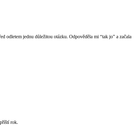
 před odletem jednu důležitou otázku. Odpověděla mi “tak jo” a začala
říští rok.