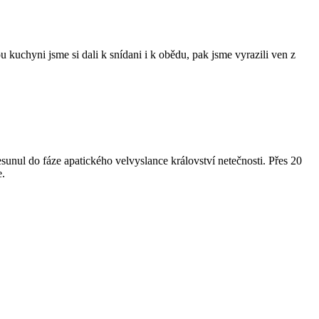
kuchyni jsme si dali k snídani i k obědu, pak jsme vyrazili ven z
esunul do fáze apatického velvyslance království netečnosti. Přes 20
e.