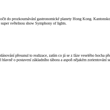
 skočit do prozkoumávání gastronomické planety Hong Kong. Kantonskou 
 super světelnou show Symphony of lights.
plánování přesunul to realizace, zatím co já se z fáze veselého hocha př
 hlavně o postavení základního tábora a aspoň nějakém zorientování s