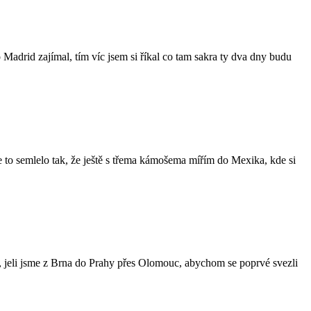
 Madrid zajímal, tím víc jsem si říkal co tam sakra ty dva dny budu
 se to semlelo tak, že ještě s třema kámošema mířím do Mexika, kde si
, jeli jsme z Brna do Prahy přes Olomouc, abychom se poprvé svezli