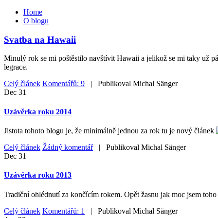
Home
O blogu
Svatba na Hawaii
Minulý rok se mi poštěstilo navštívit Hawaii a jelikož se mi taky už 
legrace.
Celý článek
Komentářů: 9
| Publikoval
Michal Sänger
Dec
31
Uzávěrka roku 2014
Jistota tohoto blogu je, že minimálně jednou za rok tu je nový článek
Celý článek
Žádný komentář
| Publikoval
Michal Sänger
Dec
31
Uzávěrka roku 2013
Tradiční ohlédnutí za končícím rokem. Opět žasnu jak moc jsem toho z
Celý článek
Komentářů: 1
| Publikoval
Michal Sänger