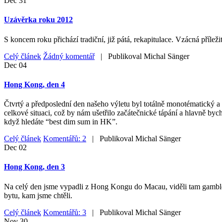
Dec
31
Uzávěrka roku 2012
S koncem roku přichází tradiční, již pátá, rekapitulace. Vzácná příleži
Celý článek
Žádný komentář
| Publikoval
Michal Sänger
Dec
04
Hong Kong, den 4
Čtvrtý a předposlední den našeho výletu byl totálně monotématický a 
celkové situaci, což by nám ušetřilo začátečnické tápání a hlavně byc
když hledáte “best dim sum in HK”.
Celý článek
Komentářů: 2
| Publikoval
Michal Sänger
Dec
02
Hong Kong, den 3
Na celý den jsme vypadli z Hong Kongu do Macau, viděli tam gamblersk
bytu, kam jsme chtěli.
Celý článek
Komentářů: 3
| Publikoval
Michal Sänger
Nov
30