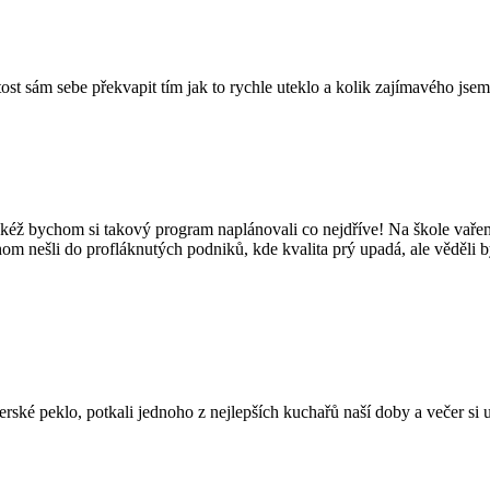
tost sám sebe překvapit tím jak to rychle uteklo a kolik zajímavého jsem
kéž bychom si takový program naplánovali co nejdříve! Na škole vaření
hom nešli do profláknutých podniků, kde kvalita prý upadá, ale věděli 
é peklo, potkali jednoho z nejlepších kuchařů naší doby a večer si užil