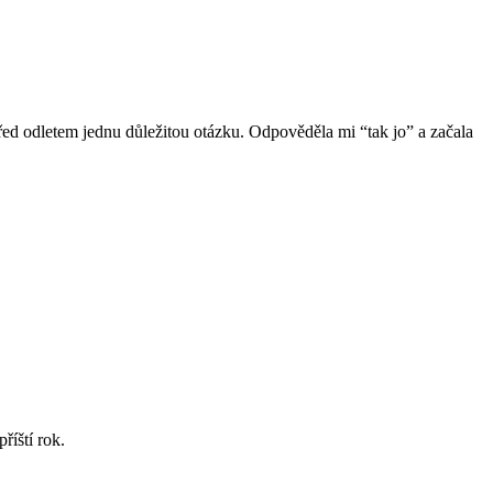
 před odletem jednu důležitou otázku. Odpověděla mi “tak jo” a začala
říští rok.