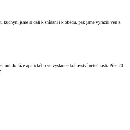
kuchyni jsme si dali k snídani i k obědu, pak jsme vyrazili ven z
esunul do fáze apatického velvyslance království netečnosti. Přes 20
e.