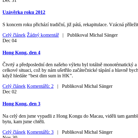
Dec
31
Uzávěrka roku 2012
S koncem roku přichází tradiční, již pátá, rekapitulace. Vzácná příleži
Celý článek
Žádný komentář
| Publikoval
Michal Sänger
Dec
04
Hong Kong, den 4
Čtvrtý a předposlední den našeho výletu byl totálně monotématický a 
celkové situaci, což by nám ušetřilo začátečnické tápání a hlavně byc
když hledáte “best dim sum in HK”.
Celý článek
Komentářů: 2
| Publikoval
Michal Sänger
Dec
02
Hong Kong, den 3
Na celý den jsme vypadli z Hong Kongu do Macau, viděli tam gamblersk
bytu, kam jsme chtěli.
Celý článek
Komentářů: 3
| Publikoval
Michal Sänger
Nov
30