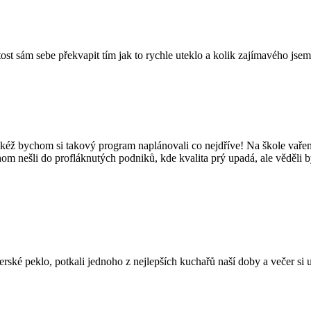
tost sám sebe překvapit tím jak to rychle uteklo a kolik zajímavého jsem
kéž bychom si takový program naplánovali co nejdříve! Na škole vaření
hom nešli do profláknutých podniků, kde kvalita prý upadá, ale věděli 
é peklo, potkali jednoho z nejlepších kuchařů naší doby a večer si užil