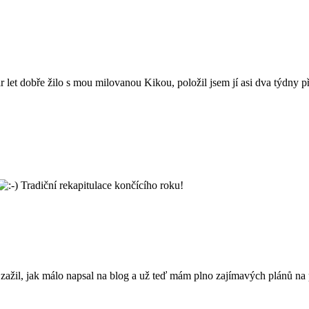
pár let dobře žilo s mou milovanou Kikou, položil jsem jí asi dva týdny
Tradiční rekapitulace končícího roku!
ažil, jak málo napsal na blog a už teď mám plno zajímavých plánů na p