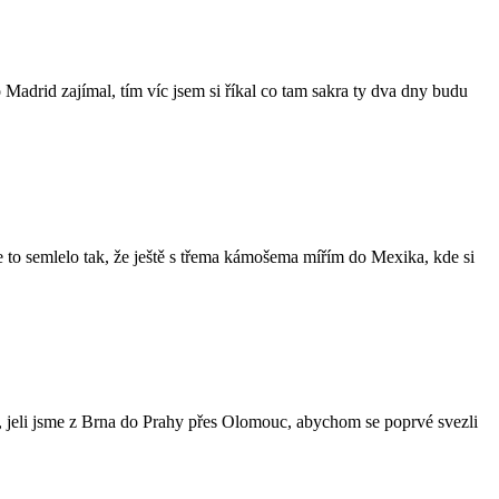
 Madrid zajímal, tím víc jsem si říkal co tam sakra ty dva dny budu
 se to semlelo tak, že ještě s třema kámošema mířím do Mexika, kde si
, jeli jsme z Brna do Prahy přes Olomouc, abychom se poprvé svezli