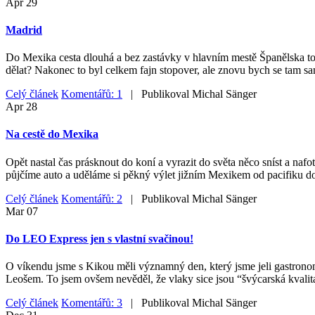
Apr
29
Madrid
Do Mexika cesta dlouhá a bez zastávky v hlavním mestě Španělska to ne
dělat? Nakonec to byl celkem fajn stopover, ale znovu bych se tam sa
Celý článek
Komentářů: 1
| Publikoval
Michal Sänger
Apr
28
Na cestě do Mexika
Opět nastal čas prásknout do koní a vyrazit do světa něco sníst a nafo
půjčíme auto a uděláme si pěkný výlet jižním Mexikem od pacifiku do
Celý článek
Komentářů: 2
| Publikoval
Michal Sänger
Mar
07
Do LEO Express jen s vlastní svačinou!
O víkendu jsme s Kikou měli významný den, který jsme jeli gastrono
Leošem. To jsem ovšem nevěděl, že vlaky sice jsou “švýcarská kvalita
Celý článek
Komentářů: 3
| Publikoval
Michal Sänger