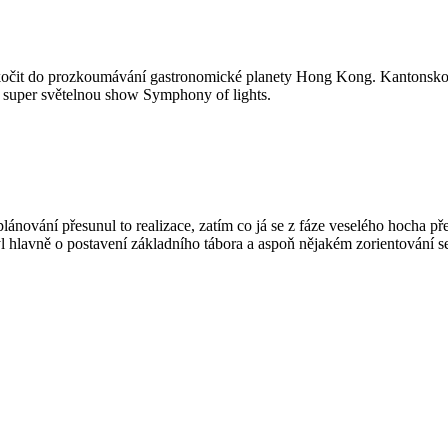
 skočit do prozkoumávání gastronomické planety Hong Kong. Kantonskou 
 super světelnou show Symphony of lights.
plánování přesunul to realizace, zatím co já se z fáze veselého hocha př
 hlavně o postavení základního tábora a aspoň nějakém zorientování s