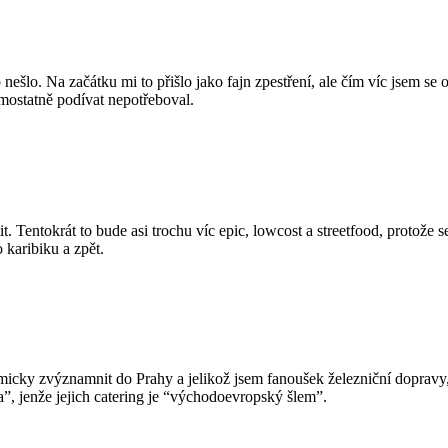
šlo. Na začátku mi to přišlo jako fajn zpestření, ale čím víc jsem se o
mostatně podívat nepotřeboval.
tit. Tentokrát to bude asi trochu víc epic, lowcost a streetfood, protože
 karibiku a zpět.
micky zvýznamnit do Prahy a jelikož jsem fanoušek železniční dopravy
”, jenže jejich catering je “východoevropský šlem”.