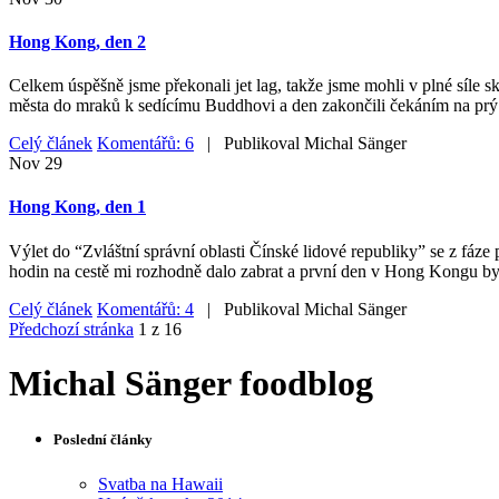
Hong Kong, den 2
Celkem úspěšně jsme překonali jet lag, takže jsme mohli v plné síle
města do mraků k sedícímu Buddhovi a den zakončili čekáním na prý
Celý článek
Komentářů: 6
| Publikoval
Michal Sänger
Nov
29
Hong Kong, den 1
Výlet do “Zvláštní správní oblasti Čínské lidové republiky” se z fáze 
hodin na cestě mi rozhodně dalo zabrat a první den v Hong Kongu byl
Celý článek
Komentářů: 4
| Publikoval
Michal Sänger
Předchozí stránka
1 z 16
Michal Sänger foodblog
Poslední články
Svatba na Hawaii