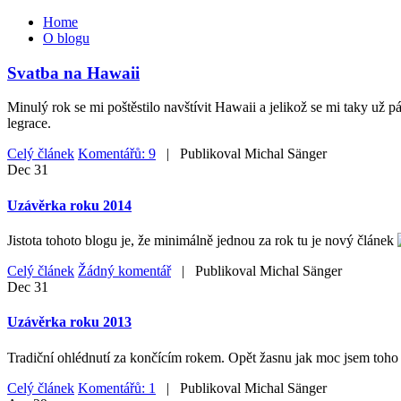
Home
O blogu
Svatba na Hawaii
Minulý rok se mi poštěstilo navštívit Hawaii a jelikož se mi taky už 
legrace.
Celý článek
Komentářů: 9
| Publikoval
Michal Sänger
Dec
31
Uzávěrka roku 2014
Jistota tohoto blogu je, že minimálně jednou za rok tu je nový článek
Celý článek
Žádný komentář
| Publikoval
Michal Sänger
Dec
31
Uzávěrka roku 2013
Tradiční ohlédnutí za končícím rokem. Opět žasnu jak moc jsem toho z
Celý článek
Komentářů: 1
| Publikoval
Michal Sänger