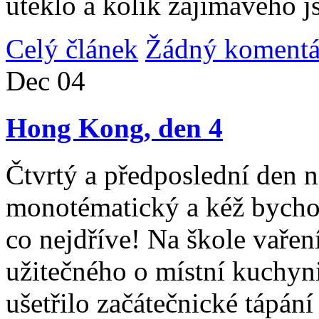
uteklo a kolik zajímavého j
Celý článek
Žádný komentá
Dec
04
Hong Kong, den 4
Čtvrtý a předposlední den n
monotématický a kéž bycho
co nejdříve! Na škole vařen
užitečného o místní kuchyni
ušetřilo začátečnické tápán