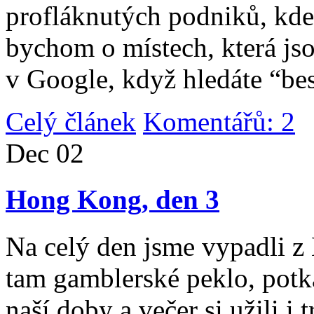
profláknutých podniků, kde 
bychom o místech, která jso
v Google, když hledáte “be
Celý článek
Komentářů: 2
|
Dec
02
Hong Kong, den 3
Na celý den jsme vypadli 
tam gamblerské peklo, potk
naší doby a večer si užili i 