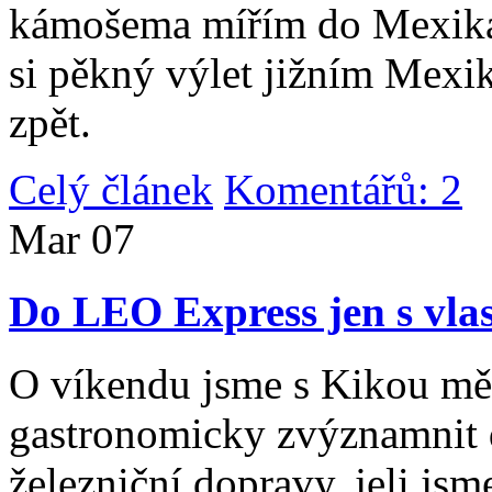
kámošema mířím do Mexika,
si pěkný výlet jižním Mexi
zpět.
Celý článek
Komentářů: 2
|
Mar
07
Do LEO Express jen s vlas
O víkendu jsme s Kikou měl
gastronomicky zvýznamnit d
železniční dopravy, jeli js