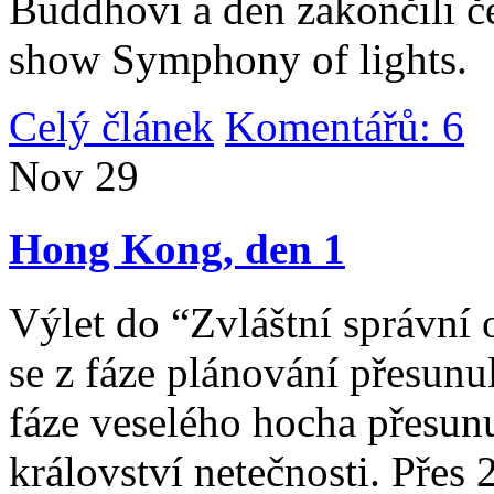
Buddhovi a den zakončili č
show Symphony of lights.
Celý článek
Komentářů: 6
|
Nov
29
Hong Kong, den 1
Výlet do “Zvláštní správní 
se z fáze plánování přesunul 
fáze veselého hocha přesunu
království netečnosti. Přes