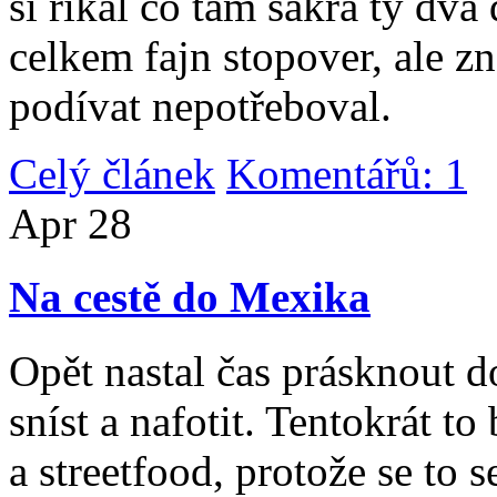
si říkal co tam sakra ty dv
celkem fajn stopover, ale z
podívat nepotřeboval.
Celý článek
Komentářů: 1
|
Apr
28
Na cestě do Mexika
Opět nastal čas prásknout d
sníst a nafotit. Tentokrát to
a streetfood, protože se to s