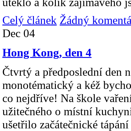
uteklo a kolik zajímavého j
Celý článek
Žádný komentá
Dec
04
Hong Kong, den 4
Čtvrtý a předposlední den n
monotématický a kéž bycho
co nejdříve! Na škole vařen
užitečného o místní kuchyni
ušetřilo začátečnické tápán