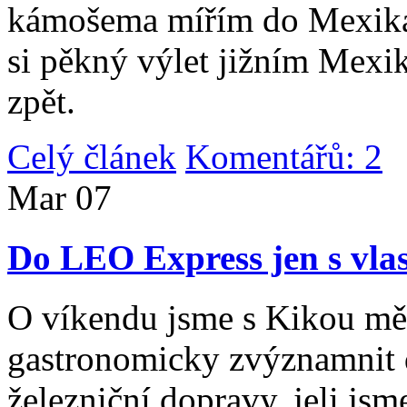
kámošema mířím do Mexika,
si pěkný výlet jižním Mexi
zpět.
Celý článek
Komentářů: 2
|
Mar
07
Do LEO Express jen s vlas
O víkendu jsme s Kikou měl
gastronomicky zvýznamnit d
železniční dopravy, jeli js