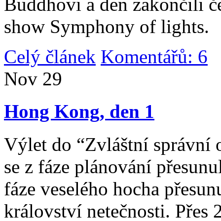
Buddhovi a den zakončili č
show Symphony of lights.
Celý článek
Komentářů: 6
|
Nov
29
Hong Kong, den 1
Výlet do “Zvláštní správní 
se z fáze plánování přesunul 
fáze veselého hocha přesunu
království netečnosti. Přes