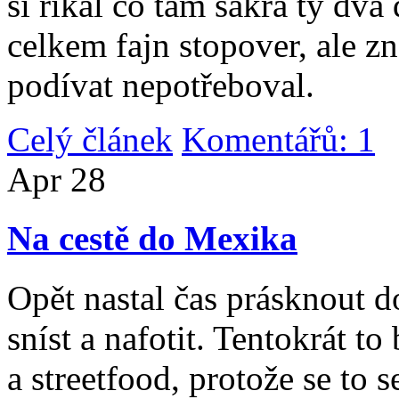
si říkal co tam sakra ty dv
celkem fajn stopover, ale z
podívat nepotřeboval.
Celý článek
Komentářů: 1
|
Apr
28
Na cestě do Mexika
Opět nastal čas prásknout d
sníst a nafotit. Tentokrát to
a streetfood, protože se to s