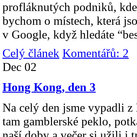
profláknutých podniků, kde 
bychom o místech, která jso
v Google, když hledáte “be
Celý článek
Komentářů: 2
|
Dec
02
Hong Kong, den 3
Na celý den jsme vypadli 
tam gamblerské peklo, potk
naší doby a večer si užili i 