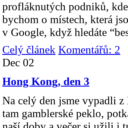
profláknutých podniků, kde 
bychom o místech, která jso
v Google, když hledáte “be
Celý článek
Komentářů: 2
|
Dec
02
Hong Kong, den 3
Na celý den jsme vypadli 
tam gamblerské peklo, potk
naší doby a večer si užili i 