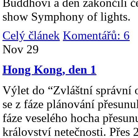
Buddhovi a den zakončili č
show Symphony of lights.
Celý článek
Komentářů: 6
|
Nov
29
Hong Kong, den 1
Výlet do “Zvláštní správní 
se z fáze plánování přesunul 
fáze veselého hocha přesunu
království netečnosti. Přes