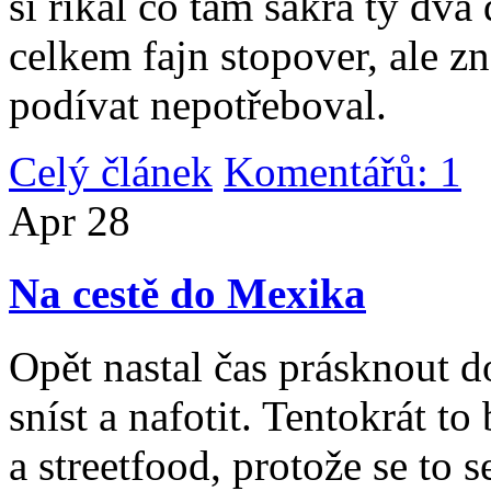
si říkal co tam sakra ty dv
celkem fajn stopover, ale z
podívat nepotřeboval.
Celý článek
Komentářů: 1
|
Apr
28
Na cestě do Mexika
Opět nastal čas prásknout d
sníst a nafotit. Tentokrát to
a streetfood, protože se to s