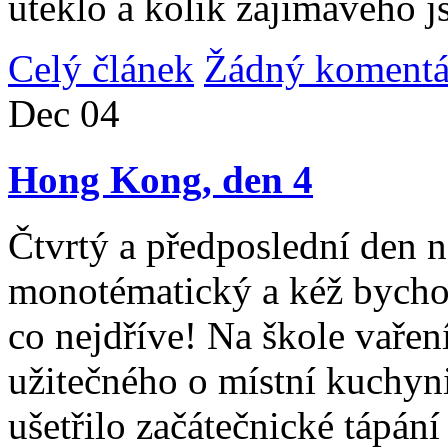
uteklo a kolik zajímavého j
Celý článek
Žádný komentá
Dec
04
Hong Kong, den 4
Čtvrtý a předposlední den n
monotématický a kéž bycho
co nejdříve! Na škole vařen
užitečného o místní kuchyni
ušetřilo začátečnické tápán