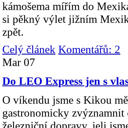
kámošema mířím do Mexika,
si pěkný výlet jižním Mexi
zpět.
Celý článek
Komentářů: 2
|
Mar
07
Do LEO Express jen s vlas
O víkendu jsme s Kikou měl
gastronomicky zvýznamnit d
železniční dopravy, jeli js