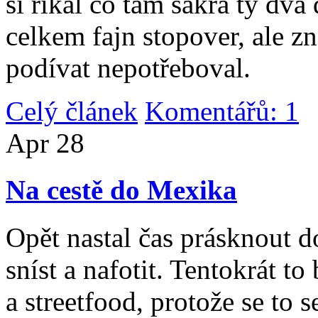
si říkal co tam sakra ty dv
celkem fajn stopover, ale z
podívat nepotřeboval.
Celý článek
Komentářů: 1
|
Apr
28
Na cestě do Mexika
Opět nastal čas prásknout d
sníst a nafotit. Tentokrát to
a streetfood, protože se to s