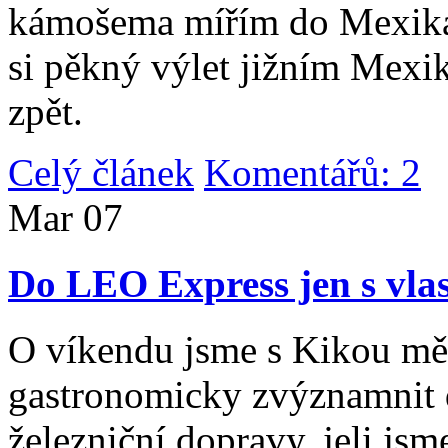
kámošema mířím do Mexika,
si pěkný výlet jižním Mexi
zpět.
Celý článek
Komentářů: 2
|
Mar
07
Do LEO Express jen s vlas
O víkendu jsme s Kikou měl
gastronomicky zvýznamnit d
železniční dopravy, jeli js