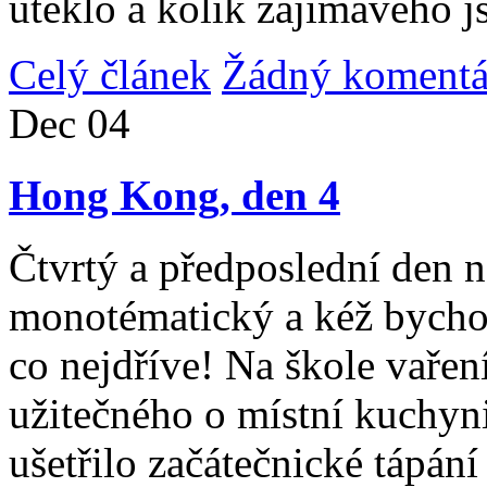
uteklo a kolik zajímavého j
Celý článek
Žádný komentá
Dec
04
Hong Kong, den 4
Čtvrtý a předposlední den n
monotématický a kéž bycho
co nejdříve! Na škole vařen
užitečného o místní kuchyni
ušetřilo začátečnické tápán