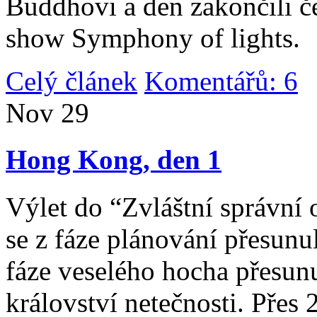
Buddhovi a den zakončili č
show Symphony of lights.
Celý článek
Komentářů: 6
|
Nov
29
Hong Kong, den 1
Výlet do “Zvláštní správní 
se z fáze plánování přesunul 
fáze veselého hocha přesunu
království netečnosti. Přes