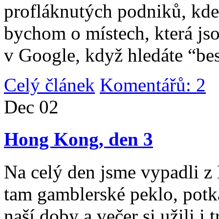
profláknutých podniků, kde 
bychom o místech, která jso
v Google, když hledáte “be
Celý článek
Komentářů: 2
|
Dec
02
Hong Kong, den 3
Na celý den jsme vypadli 
tam gamblerské peklo, potk
naší doby a večer si užili i 