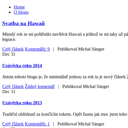
Home
O blogu
Svatba na Hawaii
Minulý rok se mi poštěstilo navštívit Hawaii a jelikož se mi taky už 
legrace.
Celý článek
Komentářů: 9
| Publikoval
Michal Sänger
Dec
31
Uzávěrka roku 2014
Jistota tohoto blogu je, že minimálně jednou za rok tu je nový článek
Celý článek
Žádný komentář
| Publikoval
Michal Sänger
Dec
31
Uzávěrka roku 2013
Tradiční ohlédnutí za končícím rokem. Opět žasnu jak moc jsem toho z
Celý článek
Komentářů: 1
| Publikoval
Michal Sänger