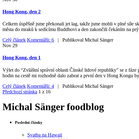
Hong Kong, den 2
Celkem úspěšně jsme překonali jet lag, takže jsme mohli v plné síle
města do mraků k sedícímu Buddhovi a den zakončili čekáním na prý
Celý článek
Komentářů: 6
| Publikoval
Michal Sänger
Nov
29
Hong Kong, den 1
Výlet do “Zvláštní správní oblasti Čínské lidové republiky” se z fáze 
hodin na cestě mi rozhodně dalo zabrat a první den v Hong Kongu byl
Celý článek
Komentářů: 4
| Publikoval
Michal Sänger
Předchozí stránka
1 z 16
Michal Sänger foodblog
Poslední články
Svatba na Hawaii