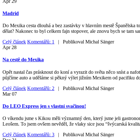
Apr
29
Madrid
Do Mexika cesta dlouhá a bez zastávky v hlavním mestě Španělska to ne
dělat? Nakonec to byl celkem fajn stopover, ale znovu bych se tam sa
Celý článek
Komentářů: 1
| Publikoval
Michal Sänger
Apr
28
Na cestě do Mexika
Opět nastal čas prásknout do koní a vyrazit do světa něco sníst a nafo
půjčíme auto a uděláme si pěkný výlet jižním Mexikem od pacifiku do
Celý článek
Komentářů: 2
| Publikoval
Michal Sänger
Mar
07
Do LEO Express jen s vlastní svačinou!
O víkendu jsme s Kikou měli významný den, který jsme jeli gastrono
Leošem. To jsem ovšem nevěděl, že vlaky sice jsou “švýcarská kvalita
Celý článek
Komentářů: 3
| Publikoval
Michal Sänger