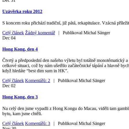
Dec
31
Uzávěrka roku 2012
S koncem roku přichází tradiční, již pátá, rekapitulace. Vzácná příleži
Celý článek
Žádný komentář
| Publikoval
Michal Sänger
Dec
04
Hong Kong, den 4
Čtvrtý a předposlední den našeho výletu byl totálně monotématický a 
celkové situaci, což by nám ušetřilo začátečnické tápání a hlavně byc
když hledáte “best dim sum in HK”.
Celý článek
Komentářů: 2
| Publikoval
Michal Sänger
Dec
02
Hong Kong, den 3
Na celý den jsme vypadli z Hong Kongu do Macau, viděli tam gamblersk
bytu, kam jsme chtěli.
Celý článek
Komentářů: 3
| Publikoval
Michal Sänger
Nov
30