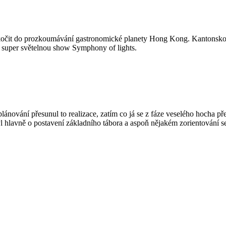
 skočit do prozkoumávání gastronomické planety Hong Kong. Kantonskou 
 super světelnou show Symphony of lights.
plánování přesunul to realizace, zatím co já se z fáze veselého hocha př
 hlavně o postavení základního tábora a aspoň nějakém zorientování s