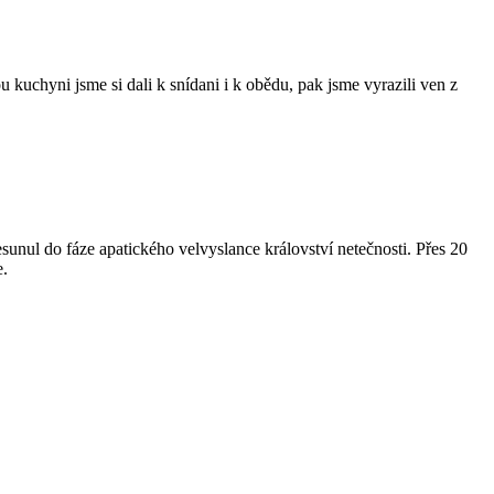
kuchyni jsme si dali k snídani i k obědu, pak jsme vyrazili ven z
esunul do fáze apatického velvyslance království netečnosti. Přes 20
e.