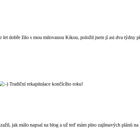
pár let dobře žilo s mou milovanou Kikou, položil jsem jí asi dva týdny
Tradiční rekapitulace končícího roku!
ažil, jak málo napsal na blog a už teď mám plno zajímavých plánů na p