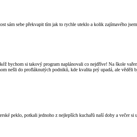
tost sám sebe překvapit tím jak to rychle uteklo a kolik zajímavého jsem
kéž bychom si takový program naplánovali co nejdříve! Na škole vaření
hom nešli do profláknutých podniků, kde kvalita prý upadá, ale věděli 
é peklo, potkali jednoho z nejlepších kuchařů naší doby a večer si užil