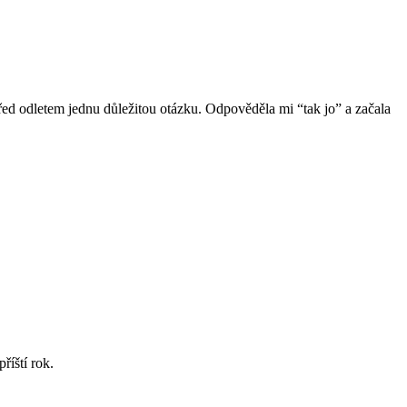
 před odletem jednu důležitou otázku. Odpověděla mi “tak jo” a začala
říští rok.