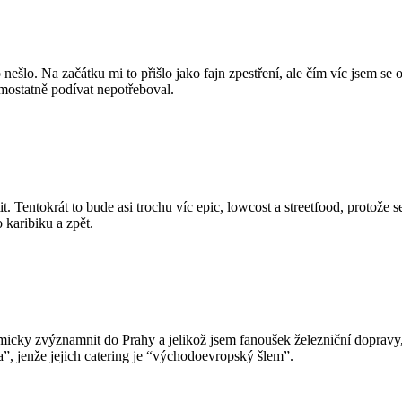
šlo. Na začátku mi to přišlo jako fajn zpestření, ale čím víc jsem se o
mostatně podívat nepotřeboval.
tit. Tentokrát to bude asi trochu víc epic, lowcost a streetfood, protože
 karibiku a zpět.
micky zvýznamnit do Prahy a jelikož jsem fanoušek železniční dopravy
”, jenže jejich catering je “východoevropský šlem”.