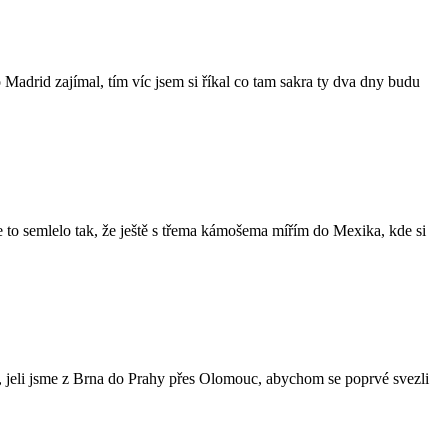
 Madrid zajímal, tím víc jsem si říkal co tam sakra ty dva dny budu
 se to semlelo tak, že ještě s třema kámošema mířím do Mexika, kde si
, jeli jsme z Brna do Prahy přes Olomouc, abychom se poprvé svezli