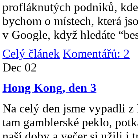
profláknutých podniků, kde 
bychom o místech, která jso
v Google, když hledáte “be
Celý článek
Komentářů: 2
|
Dec
02
Hong Kong, den 3
Na celý den jsme vypadli 
tam gamblerské peklo, potk
naší doby a večer si užili i 