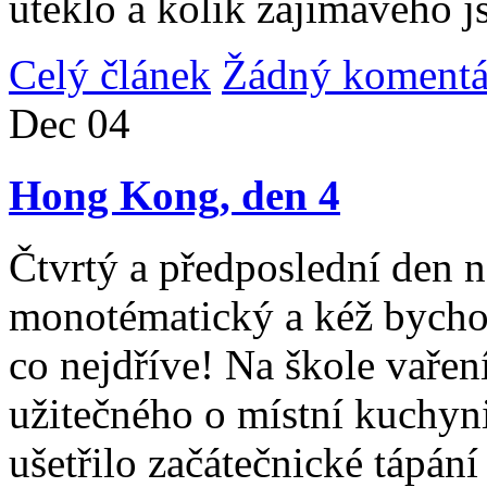
uteklo a kolik zajímavého j
Celý článek
Žádný komentá
Dec
04
Hong Kong, den 4
Čtvrtý a předposlední den n
monotématický a kéž bycho
co nejdříve! Na škole vařen
užitečného o místní kuchyni
ušetřilo začátečnické tápán