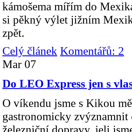
kámošema mířím do Mexika,
si pěkný výlet jižním Mexi
zpět.
Celý článek
Komentářů: 2
|
Mar
07
Do LEO Express jen s vlas
O víkendu jsme s Kikou měl
gastronomicky zvýznamnit d
železniční dopravy, jeli js