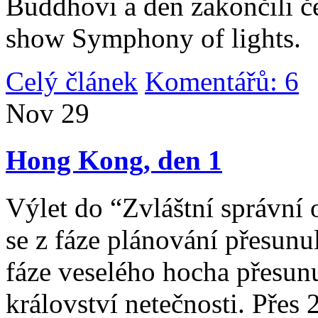
Buddhovi a den zakončili č
show Symphony of lights.
Celý článek
Komentářů: 6
|
Nov
29
Hong Kong, den 1
Výlet do “Zvláštní správní 
se z fáze plánování přesunul 
fáze veselého hocha přesunu
království netečnosti. Přes