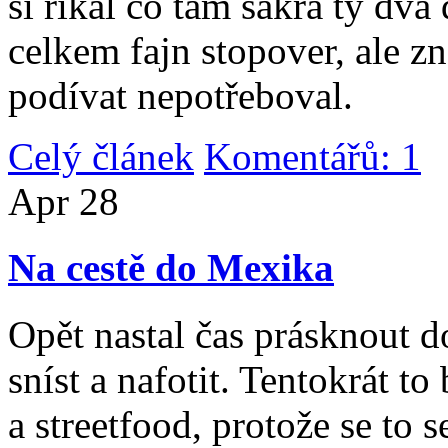
si říkal co tam sakra ty dv
celkem fajn stopover, ale z
podívat nepotřeboval.
Celý článek
Komentářů: 1
|
Apr
28
Na cestě do Mexika
Opět nastal čas prásknout d
sníst a nafotit. Tentokrát to
a streetfood, protože se to s