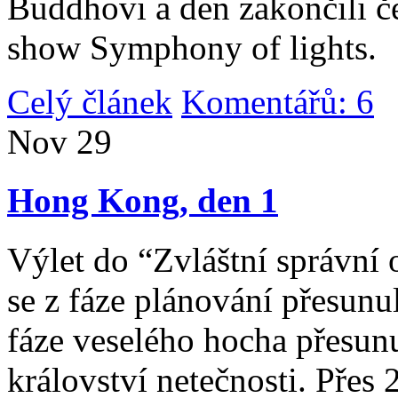
Buddhovi a den zakončili č
show Symphony of lights.
Celý článek
Komentářů: 6
|
Nov
29
Hong Kong, den 1
Výlet do “Zvláštní správní 
se z fáze plánování přesunul 
fáze veselého hocha přesunu
království netečnosti. Přes