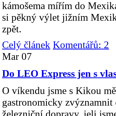
kámošema mířím do Mexika,
si pěkný výlet jižním Mexi
zpět.
Celý článek
Komentářů: 2
|
Mar
07
Do LEO Express jen s vlas
O víkendu jsme s Kikou měl
gastronomicky zvýznamnit d
železniční dopravy, jeli js