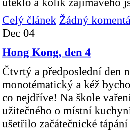
uteklo a kolik zajímavého j
Celý článek
Žádný komentá
Dec
04
Hong Kong, den 4
Čtvrtý a předposlední den n
monotématický a kéž bycho
co nejdříve! Na škole vařen
užitečného o místní kuchyni
ušetřilo začátečnické tápán