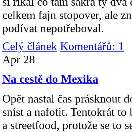
si říkal co tam sakra ty dv
celkem fajn stopover, ale z
podívat nepotřeboval.
Celý článek
Komentářů: 1
|
Apr
28
Na cestě do Mexika
Opět nastal čas prásknout d
sníst a nafotit. Tentokrát to
a streetfood, protože se to s