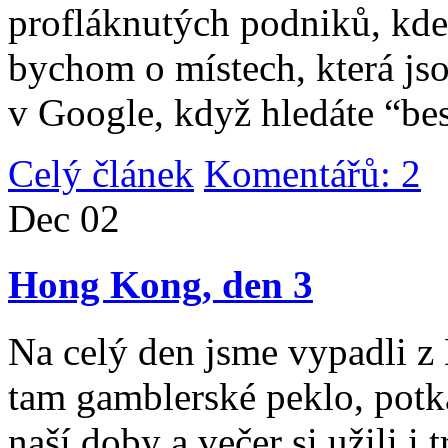
profláknutých podniků, kde 
bychom o místech, která jso
v Google, když hledáte “be
Celý článek
Komentářů: 2
|
Dec
02
Hong Kong, den 3
Na celý den jsme vypadli 
tam gamblerské peklo, potk
naší doby a večer si užili i 