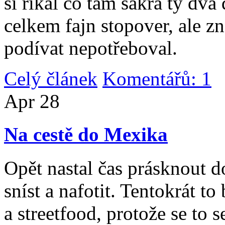
si říkal co tam sakra ty dv
celkem fajn stopover, ale z
podívat nepotřeboval.
Celý článek
Komentářů: 1
|
Apr
28
Na cestě do Mexika
Opět nastal čas prásknout d
sníst a nafotit. Tentokrát to
a streetfood, protože se to s