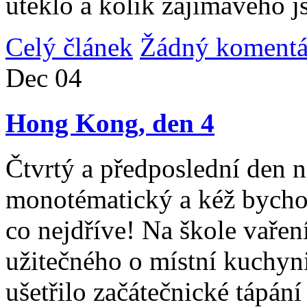
uteklo a kolik zajímavého j
Celý článek
Žádný komentá
Dec
04
Hong Kong, den 4
Čtvrtý a předposlední den n
monotématický a kéž bycho
co nejdříve! Na škole vařen
užitečného o místní kuchyni
ušetřilo začátečnické tápán