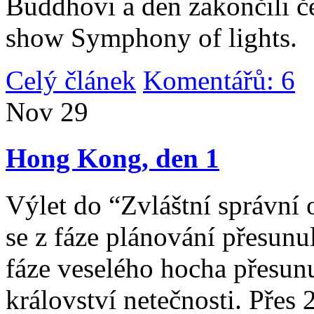
Buddhovi a den zakončili č
show Symphony of lights.
Celý článek
Komentářů: 6
|
Nov
29
Hong Kong, den 1
Výlet do “Zvláštní správní 
se z fáze plánování přesunul 
fáze veselého hocha přesunu
království netečnosti. Přes