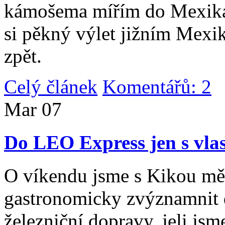
kámošema mířím do Mexika,
si pěkný výlet jižním Mexi
zpět.
Celý článek
Komentářů: 2
|
Mar
07
Do LEO Express jen s vlas
O víkendu jsme s Kikou měl
gastronomicky zvýznamnit d
železniční dopravy, jeli js