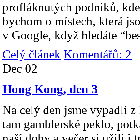
profláknutých podniků, kde 
bychom o místech, která jso
v Google, když hledáte “be
Celý článek
Komentářů: 2
|
Dec
02
Hong Kong, den 3
Na celý den jsme vypadli 
tam gamblerské peklo, potk
naší doby a večer si užili i 