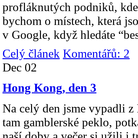
profláknutých podniků, kde 
bychom o místech, která jso
v Google, když hledáte “be
Celý článek
Komentářů: 2
|
Dec
02
Hong Kong, den 3
Na celý den jsme vypadli 
tam gamblerské peklo, potk
naší doby a večer si užili i 