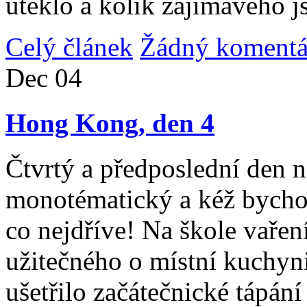
uteklo a kolik zajímavého j
Celý článek
Žádný komentá
Dec
04
Hong Kong, den 4
Čtvrtý a předposlední den n
monotématický a kéž bycho
co nejdříve! Na škole vařen
užitečného o místní kuchyni
ušetřilo začátečnické tápán