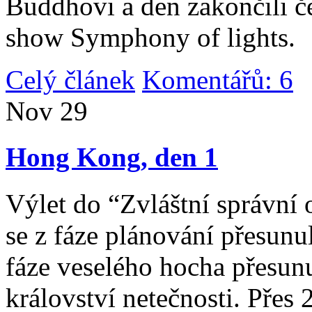
Buddhovi a den zakončili č
show Symphony of lights.
Celý článek
Komentářů: 6
|
Nov
29
Hong Kong, den 1
Výlet do “Zvláštní správní 
se z fáze plánování přesunul 
fáze veselého hocha přesunu
království netečnosti. Přes