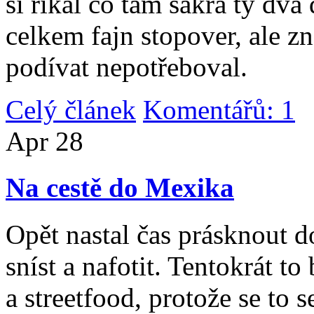
si říkal co tam sakra ty dv
celkem fajn stopover, ale z
podívat nepotřeboval.
Celý článek
Komentářů: 1
|
Apr
28
Na cestě do Mexika
Opět nastal čas prásknout d
sníst a nafotit. Tentokrát to
a streetfood, protože se to s