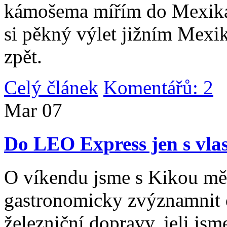
kámošema mířím do Mexika,
si pěkný výlet jižním Mexi
zpět.
Celý článek
Komentářů: 2
|
Mar
07
Do LEO Express jen s vlas
O víkendu jsme s Kikou měl
gastronomicky zvýznamnit d
železniční dopravy, jeli js