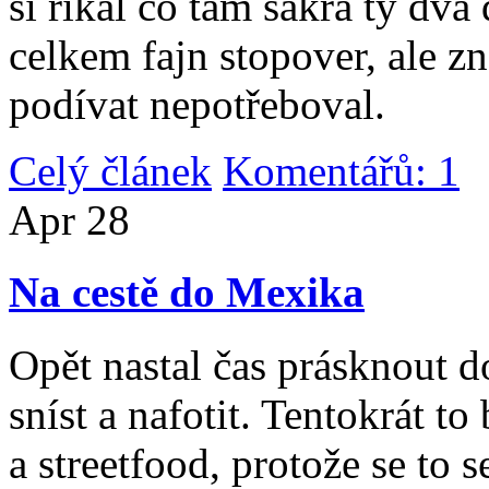
si říkal co tam sakra ty dv
celkem fajn stopover, ale z
podívat nepotřeboval.
Celý článek
Komentářů: 1
|
Apr
28
Na cestě do Mexika
Opět nastal čas prásknout d
sníst a nafotit. Tentokrát to
a streetfood, protože se to s