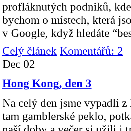
profláknutých podniků, kde 
bychom o místech, která jso
v Google, když hledáte “be
Celý článek
Komentářů: 2
|
Dec
02
Hong Kong, den 3
Na celý den jsme vypadli 
tam gamblerské peklo, potk
naší doby a večer si užili i 