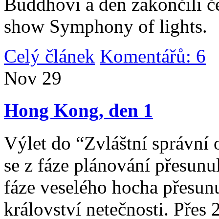
Buddhovi a den zakončili č
show Symphony of lights.
Celý článek
Komentářů: 6
|
Nov
29
Hong Kong, den 1
Výlet do “Zvláštní správní 
se z fáze plánování přesunul 
fáze veselého hocha přesunu
království netečnosti. Přes