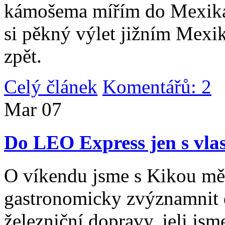
kámošema mířím do Mexika,
si pěkný výlet jižním Mexi
zpět.
Celý článek
Komentářů: 2
|
Mar
07
Do LEO Express jen s vlas
O víkendu jsme s Kikou měl
gastronomicky zvýznamnit d
železniční dopravy, jeli js