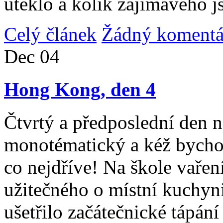
uteklo a kolik zajímavého j
Celý článek
Žádný komentá
Dec
04
Hong Kong, den 4
Čtvrtý a předposlední den n
monotématický a kéž bycho
co nejdříve! Na škole vařen
užitečného o místní kuchyni
ušetřilo začátečnické tápán