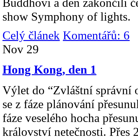
Buddhovi a den zakončili č
show Symphony of lights.
Celý článek
Komentářů: 6
|
Nov
29
Hong Kong, den 1
Výlet do “Zvláštní správní 
se z fáze plánování přesunul 
fáze veselého hocha přesunu
království netečnosti. Přes