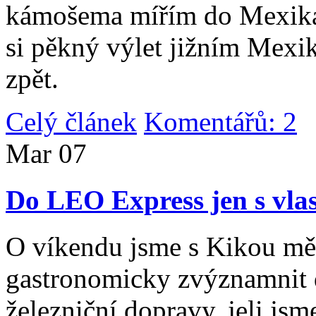
kámošema mířím do Mexika,
si pěkný výlet jižním Mexi
zpět.
Celý článek
Komentářů: 2
|
Mar
07
Do LEO Express jen s vlas
O víkendu jsme s Kikou měl
gastronomicky zvýznamnit d
železniční dopravy, jeli js