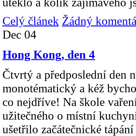
uteklo a kolik zajímavého j
Celý článek
Žádný komentá
Dec
04
Hong Kong, den 4
Čtvrtý a předposlední den n
monotématický a kéž bycho
co nejdříve! Na škole vařen
užitečného o místní kuchyni
ušetřilo začátečnické tápán