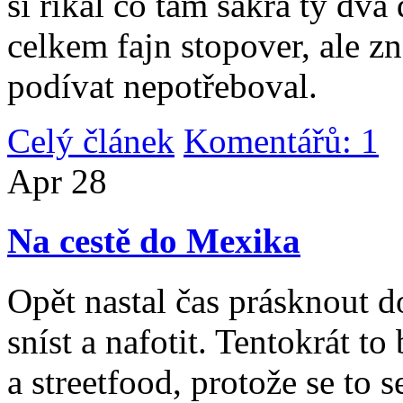
si říkal co tam sakra ty dv
celkem fajn stopover, ale z
podívat nepotřeboval.
Celý článek
Komentářů: 1
|
Apr
28
Na cestě do Mexika
Opět nastal čas prásknout d
sníst a nafotit. Tentokrát to
a streetfood, protože se to s