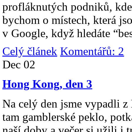
profláknutých podniků, kde 
bychom o místech, která jso
v Google, když hledáte “be
Celý článek
Komentářů: 2
|
Dec
02
Hong Kong, den 3
Na celý den jsme vypadli 
tam gamblerské peklo, potk
naší doby a večer si užili i 