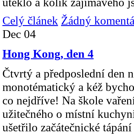
uteklo a kolik zajímavého j
Celý článek
Žádný komentá
Dec
04
Hong Kong, den 4
Čtvrtý a předposlední den n
monotématický a kéž bycho
co nejdříve! Na škole vařen
užitečného o místní kuchyni
ušetřilo začátečnické tápán