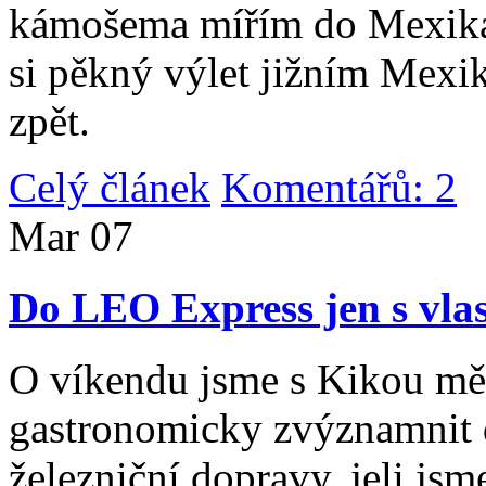
kámošema mířím do Mexika,
si pěkný výlet jižním Mexi
zpět.
Celý článek
Komentářů: 2
|
Mar
07
Do LEO Express jen s vlas
O víkendu jsme s Kikou měl
gastronomicky zvýznamnit d
železniční dopravy, jeli js