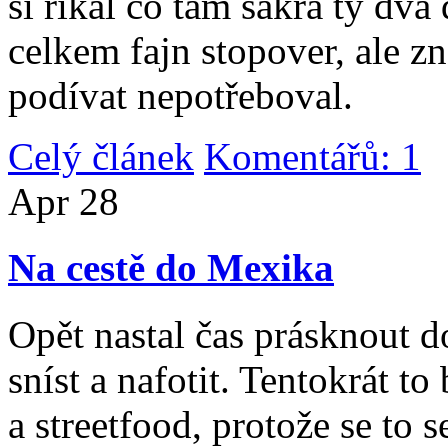
si říkal co tam sakra ty dv
celkem fajn stopover, ale z
podívat nepotřeboval.
Celý článek
Komentářů: 1
|
Apr
28
Na cestě do Mexika
Opět nastal čas prásknout d
sníst a nafotit. Tentokrát to
a streetfood, protože se to s