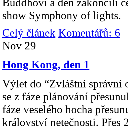
Buddhovi a den zakončili č
show Symphony of lights.
Celý článek
Komentářů: 6
|
Nov
29
Hong Kong, den 1
Výlet do “Zvláštní správní 
se z fáze plánování přesunul 
fáze veselého hocha přesunu
království netečnosti. Přes