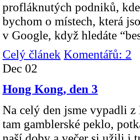
profláknutých podniků, kde 
bychom o místech, která jso
v Google, když hledáte “be
Celý článek
Komentářů: 2
|
Dec
02
Hong Kong, den 3
Na celý den jsme vypadli 
tam gamblerské peklo, potk
naší doby a večer si užili i 