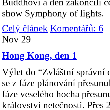
Buddhovi a den zakončili č
show Symphony of lights.
Celý článek
Komentářů: 6
|
Nov
29
Hong Kong, den 1
Výlet do “Zvláštní správní 
se z fáze plánování přesunul 
fáze veselého hocha přesunu
království netečnosti. Přes