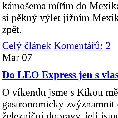
kámošema mířím do Mexika,
si pěkný výlet jižním Mexi
zpět.
Celý článek
Komentářů: 2
|
Mar
07
Do LEO Express jen s vlas
O víkendu jsme s Kikou měl
gastronomicky zvýznamnit d
železniční dopravy, jeli js