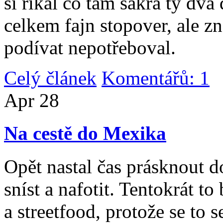
si říkal co tam sakra ty dv
celkem fajn stopover, ale z
podívat nepotřeboval.
Celý článek
Komentářů: 1
|
Apr
28
Na cestě do Mexika
Opět nastal čas prásknout d
sníst a nafotit. Tentokrát to
a streetfood, protože se to s