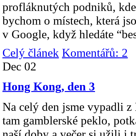
profláknutých podniků, kde 
bychom o místech, která jso
v Google, když hledáte “be
Celý článek
Komentářů: 2
|
Dec
02
Hong Kong, den 3
Na celý den jsme vypadli 
tam gamblerské peklo, potk
naší doby a večer si užili i 