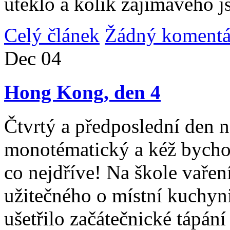
uteklo a kolik zajímavého j
Celý článek
Žádný komentá
Dec
04
Hong Kong, den 4
Čtvrtý a předposlední den n
monotématický a kéž bycho
co nejdříve! Na škole vařen
užitečného o místní kuchyni
ušetřilo začátečnické tápán