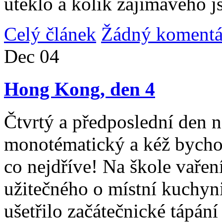
uteklo a kolik zajímavého j
Celý článek
Žádný komentá
Dec
04
Hong Kong, den 4
Čtvrtý a předposlední den n
monotématický a kéž bycho
co nejdříve! Na škole vařen
užitečného o místní kuchyni
ušetřilo začátečnické tápán