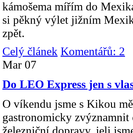
kámošema mířím do Mexika,
si pěkný výlet jižním Mexi
zpět.
Celý článek
Komentářů: 2
|
Mar
07
Do LEO Express jen s vlas
O víkendu jsme s Kikou měl
gastronomicky zvýznamnit d
železniční dopravy, jeli js