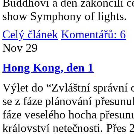
Buddhovi a den zakončili č
show Symphony of lights.
Celý článek
Komentářů: 6
|
Nov
29
Hong Kong, den 1
Výlet do “Zvláštní správní 
se z fáze plánování přesunul 
fáze veselého hocha přesunu
království netečnosti. Přes