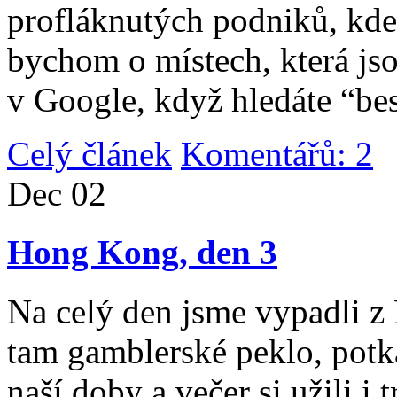
profláknutých podniků, kde 
bychom o místech, která jso
v Google, když hledáte “be
Celý článek
Komentářů: 2
|
Dec
02
Hong Kong, den 3
Na celý den jsme vypadli 
tam gamblerské peklo, potk
naší doby a večer si užili i 