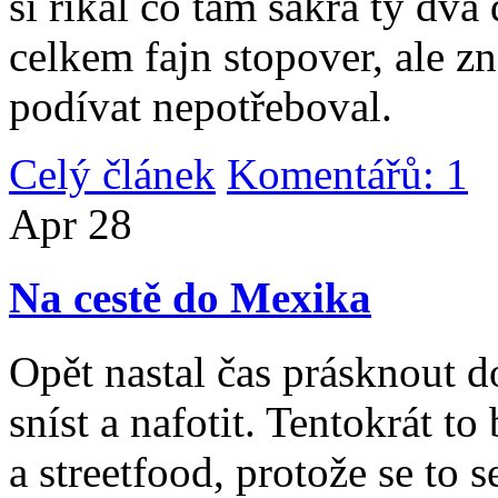
si říkal co tam sakra ty dv
celkem fajn stopover, ale z
podívat nepotřeboval.
Celý článek
Komentářů: 1
|
Apr
28
Na cestě do Mexika
Opět nastal čas prásknout d
sníst a nafotit. Tentokrát to
a streetfood, protože se to s