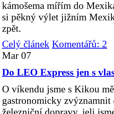
kámošema mířím do Mexika,
si pěkný výlet jižním Mexi
zpět.
Celý článek
Komentářů: 2
|
Mar
07
Do LEO Express jen s vlas
O víkendu jsme s Kikou měl
gastronomicky zvýznamnit d
železniční dopravy, jeli js