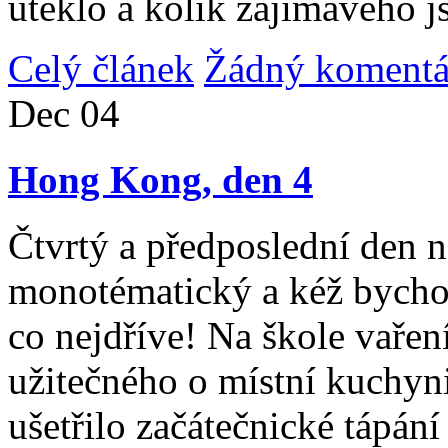
uteklo a kolik zajímavého j
Celý článek
Žádný komentá
Dec
04
Hong Kong, den 4
Čtvrtý a předposlední den n
monotématický a kéž bycho
co nejdříve! Na škole vařen
užitečného o místní kuchyni
ušetřilo začátečnické tápán