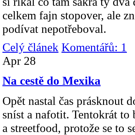
si říkal co tam sakra ty dv
celkem fajn stopover, ale z
podívat nepotřeboval.
Celý článek
Komentářů: 1
|
Apr
28
Na cestě do Mexika
Opět nastal čas prásknout d
sníst a nafotit. Tentokrát to
a streetfood, protože se to s