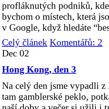
profláknutých podniků, kde 
bychom o místech, která jso
v Google, když hledáte “be
Celý článek
Komentářů: 2
|
Dec
02
Hong Kong, den 3
Na celý den jsme vypadli 
tam gamblerské peklo, potk
naší doby a večer si užili i 