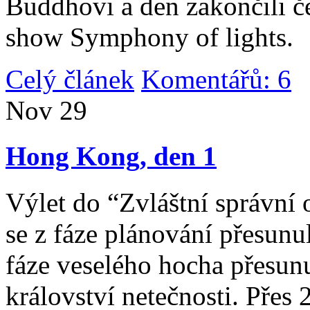
Buddhovi a den zakončili č
show Symphony of lights.
Celý článek
Komentářů: 6
|
Nov
29
Hong Kong, den 1
Výlet do “Zvláštní správní 
se z fáze plánování přesunul 
fáze veselého hocha přesunu
království netečnosti. Přes