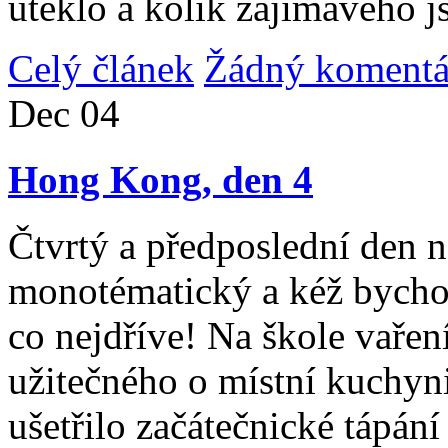
uteklo a kolik zajímavého j
Celý článek
Žádný komentá
Dec
04
Hong Kong, den 4
Čtvrtý a předposlední den n
monotématický a kéž bycho
co nejdříve! Na škole vařen
užitečného o místní kuchyni
ušetřilo začátečnické tápán