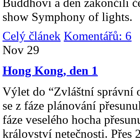
Buddhovi a den zakončili č
show Symphony of lights.
Celý článek
Komentářů: 6
|
Nov
29
Hong Kong, den 1
Výlet do “Zvláštní správní 
se z fáze plánování přesunul 
fáze veselého hocha přesunu
království netečnosti. Přes