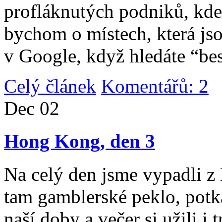
profláknutých podniků, kde 
bychom o místech, která jso
v Google, když hledáte “be
Celý článek
Komentářů: 2
|
Dec
02
Hong Kong, den 3
Na celý den jsme vypadli 
tam gamblerské peklo, potk
naší doby a večer si užili i 