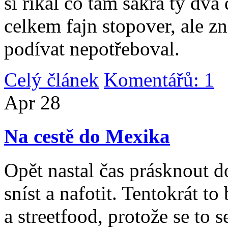
si říkal co tam sakra ty dv
celkem fajn stopover, ale z
podívat nepotřeboval.
Celý článek
Komentářů: 1
|
Apr
28
Na cestě do Mexika
Opět nastal čas prásknout d
sníst a nafotit. Tentokrát to
a streetfood, protože se to s