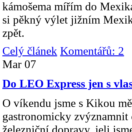
kámošema mířím do Mexika,
si pěkný výlet jižním Mexi
zpět.
Celý článek
Komentářů: 2
|
Mar
07
Do LEO Express jen s vlas
O víkendu jsme s Kikou měl
gastronomicky zvýznamnit d
železniční dopravy, jeli js