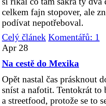
si říkal co tam sakra ty dv
celkem fajn stopover, ale z
podívat nepotřeboval.
Celý článek
Komentářů: 1
|
Apr
28
Na cestě do Mexika
Opět nastal čas prásknout d
sníst a nafotit. Tentokrát to
a streetfood, protože se to s