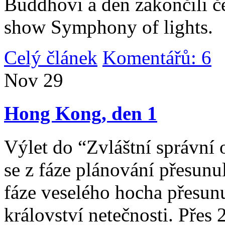
Buddhovi a den zakončili č
show Symphony of lights.
Celý článek
Komentářů: 6
|
Nov
29
Hong Kong, den 1
Výlet do “Zvláštní správní 
se z fáze plánování přesunul 
fáze veselého hocha přesunu
království netečnosti. Přes