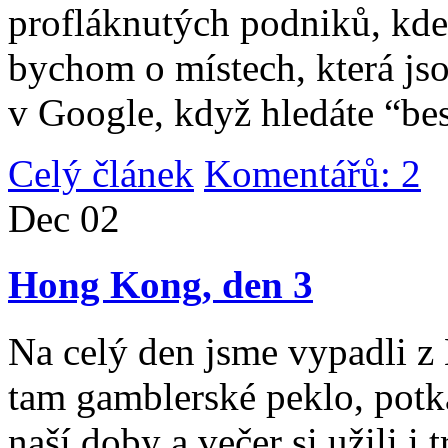
profláknutých podniků, kde 
bychom o místech, která jso
v Google, když hledáte “be
Celý článek
Komentářů: 2
|
Dec
02
Hong Kong, den 3
Na celý den jsme vypadli 
tam gamblerské peklo, potk
naší doby a večer si užili i 