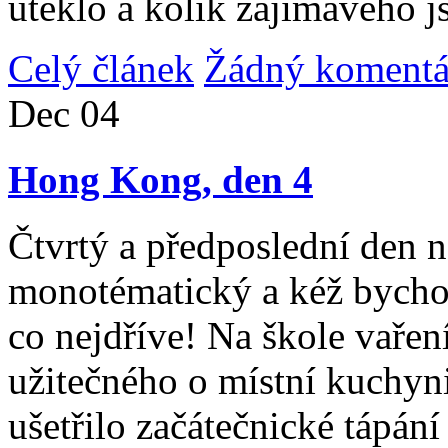
uteklo a kolik zajímavého j
Celý článek
Žádný komentá
Dec
04
Hong Kong, den 4
Čtvrtý a předposlední den n
monotématický a kéž bycho
co nejdříve! Na škole vařen
užitečného o místní kuchyni
ušetřilo začátečnické tápán