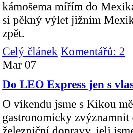
kámošema mířím do Mexika,
si pěkný výlet jižním Mexi
zpět.
Celý článek
Komentářů: 2
|
Mar
07
Do LEO Express jen s vlas
O víkendu jsme s Kikou měl
gastronomicky zvýznamnit d
železniční dopravy, jeli js