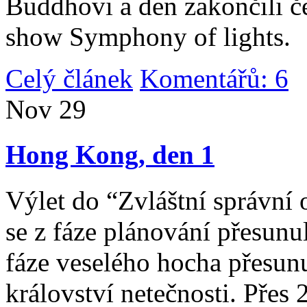
Buddhovi a den zakončili č
show Symphony of lights.
Celý článek
Komentářů: 6
|
Nov
29
Hong Kong, den 1
Výlet do “Zvláštní správní 
se z fáze plánování přesunul 
fáze veselého hocha přesunu
království netečnosti. Přes