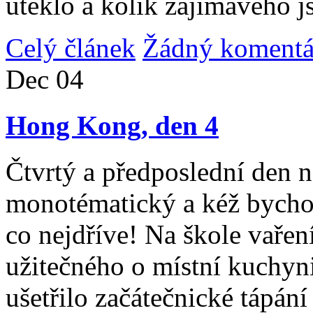
uteklo a kolik zajímavého j
Celý článek
Žádný komentá
Dec
04
Hong Kong, den 4
Čtvrtý a předposlední den n
monotématický a kéž bycho
co nejdříve! Na škole vařen
užitečného o místní kuchyni
ušetřilo začátečnické tápán