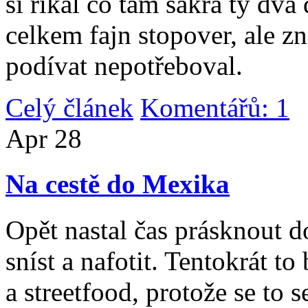
si říkal co tam sakra ty dv
celkem fajn stopover, ale z
podívat nepotřeboval.
Celý článek
Komentářů: 1
|
Apr
28
Na cestě do Mexika
Opět nastal čas prásknout d
sníst a nafotit. Tentokrát to
a streetfood, protože se to s