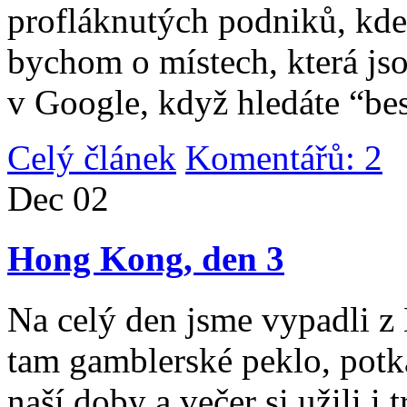
profláknutých podniků, kde 
bychom o místech, která jso
v Google, když hledáte “be
Celý článek
Komentářů: 2
|
Dec
02
Hong Kong, den 3
Na celý den jsme vypadli 
tam gamblerské peklo, potk
naší doby a večer si užili i 