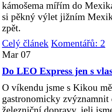
kámošema mířím do Mexika,
si pěkný výlet jižním Mexi
zpět.
Celý článek
Komentářů: 2
|
Mar
07
Do LEO Express jen s vlas
O víkendu jsme s Kikou měl
gastronomicky zvýznamnit d
železniční dopravy, jeli js