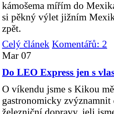
kámošema mířím do Mexika,
si pěkný výlet jižním Mexi
zpět.
Celý článek
Komentářů: 2
|
Mar
07
Do LEO Express jen s vlas
O víkendu jsme s Kikou měl
gastronomicky zvýznamnit d
železniční dopravy, jeli js