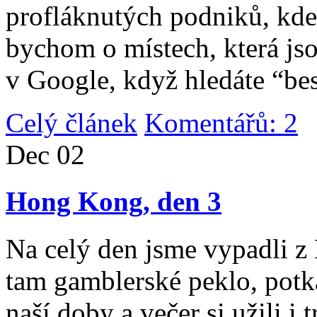
profláknutých podniků, kde 
bychom o místech, která jso
v Google, když hledáte “be
Celý článek
Komentářů: 2
|
Dec
02
Hong Kong, den 3
Na celý den jsme vypadli 
tam gamblerské peklo, potk
naší doby a večer si užili i 