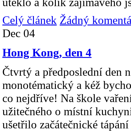
uteklo a kolik zajímavého j
Celý článek
Žádný komentá
Dec
04
Hong Kong, den 4
Čtvrtý a předposlední den n
monotématický a kéž bycho
co nejdříve! Na škole vařen
užitečného o místní kuchyni
ušetřilo začátečnické tápán