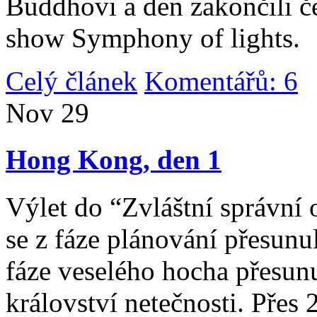
Buddhovi a den zakončili č
show Symphony of lights.
Celý článek
Komentářů: 6
|
Nov
29
Hong Kong, den 1
Výlet do “Zvláštní správní 
se z fáze plánování přesunul 
fáze veselého hocha přesunu
království netečnosti. Přes