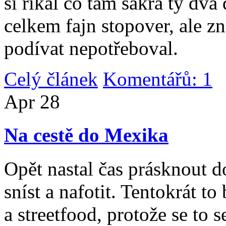
si říkal co tam sakra ty dv
celkem fajn stopover, ale z
podívat nepotřeboval.
Celý článek
Komentářů: 1
|
Apr
28
Na cestě do Mexika
Opět nastal čas prásknout d
sníst a nafotit. Tentokrát to
a streetfood, protože se to s