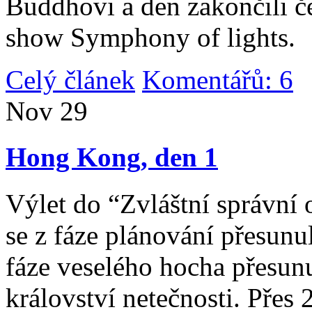
Buddhovi a den zakončili č
show Symphony of lights.
Celý článek
Komentářů: 6
|
Nov
29
Hong Kong, den 1
Výlet do “Zvláštní správní 
se z fáze plánování přesunul 
fáze veselého hocha přesunu
království netečnosti. Přes