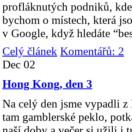
profláknutých podniků, kde 
bychom o místech, která jso
v Google, když hledáte “be
Celý článek
Komentářů: 2
|
Dec
02
Hong Kong, den 3
Na celý den jsme vypadli 
tam gamblerské peklo, potk
naší doby a večer si užili i 