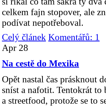
si říkal co tam sakra ty dv
celkem fajn stopover, ale z
podívat nepotřeboval.
Celý článek
Komentářů: 1
|
Apr
28
Na cestě do Mexika
Opět nastal čas prásknout d
sníst a nafotit. Tentokrát to
a streetfood, protože se to s