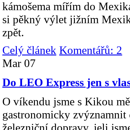
kámošema mířím do Mexika,
si pěkný výlet jižním Mexi
zpět.
Celý článek
Komentářů: 2
|
Mar
07
Do LEO Express jen s vlas
O víkendu jsme s Kikou měl
gastronomicky zvýznamnit d
železniční dopravy, jeli js