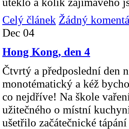
uteklo a kolik zajímavého j
Celý článek
Žádný komentá
Dec
04
Hong Kong, den 4
Čtvrtý a předposlední den n
monotématický a kéž bycho
co nejdříve! Na škole vařen
užitečného o místní kuchyni
ušetřilo začátečnické tápán