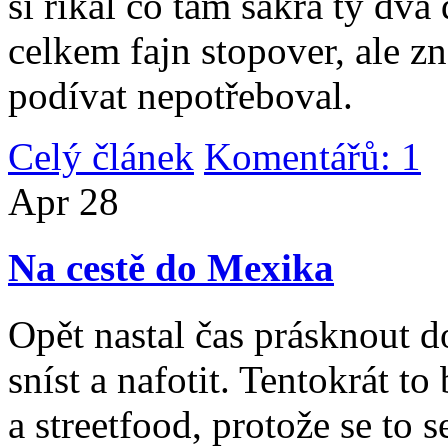
si říkal co tam sakra ty dv
celkem fajn stopover, ale z
podívat nepotřeboval.
Celý článek
Komentářů: 1
|
Apr
28
Na cestě do Mexika
Opět nastal čas prásknout d
sníst a nafotit. Tentokrát to
a streetfood, protože se to s