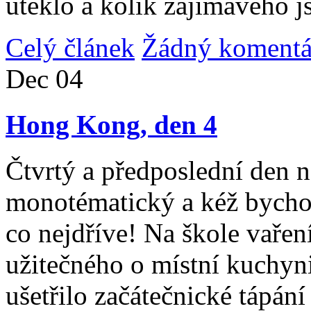
uteklo a kolik zajímavého j
Celý článek
Žádný komentá
Dec
04
Hong Kong, den 4
Čtvrtý a předposlední den n
monotématický a kéž bycho
co nejdříve! Na škole vařen
užitečného o místní kuchyni
ušetřilo začátečnické tápán