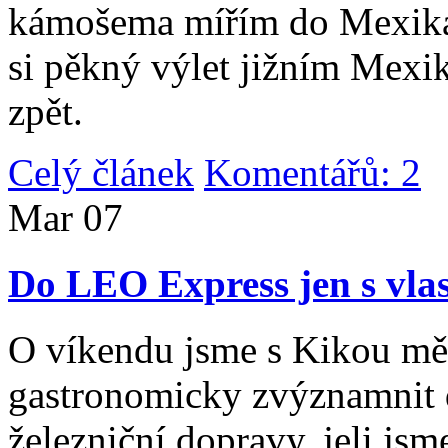
kámošema mířím do Mexika,
si pěkný výlet jižním Mexi
zpět.
Celý článek
Komentářů: 2
|
Mar
07
Do LEO Express jen s vlas
O víkendu jsme s Kikou měl
gastronomicky zvýznamnit d
železniční dopravy, jeli js