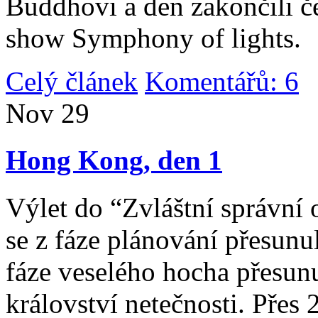
Buddhovi a den zakončili č
show Symphony of lights.
Celý článek
Komentářů: 6
|
Nov
29
Hong Kong, den 1
Výlet do “Zvláštní správní 
se z fáze plánování přesunul 
fáze veselého hocha přesunu
království netečnosti. Přes