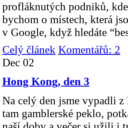
profláknutých podniků, kde 
bychom o místech, která jso
v Google, když hledáte “be
Celý článek
Komentářů: 2
|
Dec
02
Hong Kong, den 3
Na celý den jsme vypadli 
tam gamblerské peklo, potk
naší doby a večer si užili i 