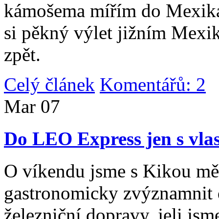
kámošema mířím do Mexika,
si pěkný výlet jižním Mexi
zpět.
Celý článek
Komentářů: 2
|
Mar
07
Do LEO Express jen s vlas
O víkendu jsme s Kikou měl
gastronomicky zvýznamnit d
železniční dopravy, jeli js