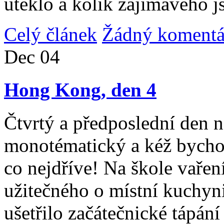
uteklo a kolik zajímavého j
Celý článek
Žádný komentá
Dec
04
Hong Kong, den 4
Čtvrtý a předposlední den n
monotématický a kéž bycho
co nejdříve! Na škole vařen
užitečného o místní kuchyni
ušetřilo začátečnické tápán