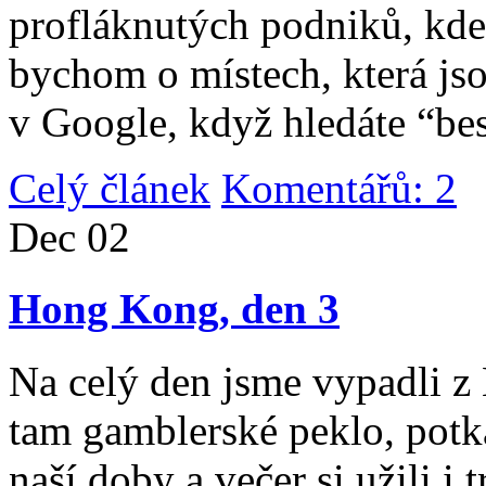
profláknutých podniků, kde 
bychom o místech, která jso
v Google, když hledáte “be
Celý článek
Komentářů: 2
|
Dec
02
Hong Kong, den 3
Na celý den jsme vypadli 
tam gamblerské peklo, potk
naší doby a večer si užili i 