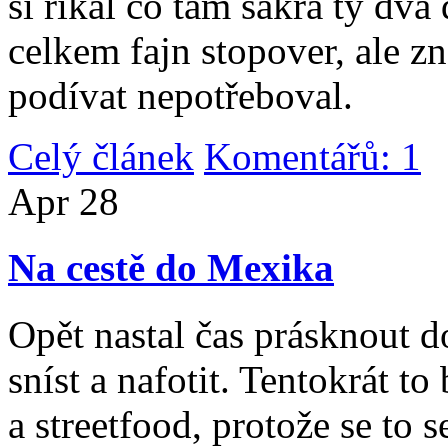
si říkal co tam sakra ty dv
celkem fajn stopover, ale z
podívat nepotřeboval.
Celý článek
Komentářů: 1
|
Apr
28
Na cestě do Mexika
Opět nastal čas prásknout d
sníst a nafotit. Tentokrát to
a streetfood, protože se to s