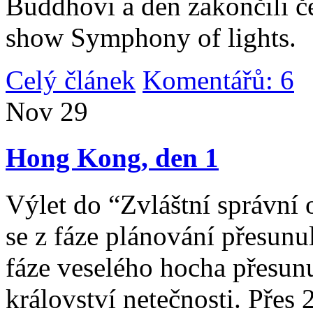
Buddhovi a den zakončili č
show Symphony of lights.
Celý článek
Komentářů: 6
|
Nov
29
Hong Kong, den 1
Výlet do “Zvláštní správní 
se z fáze plánování přesunul 
fáze veselého hocha přesunu
království netečnosti. Přes