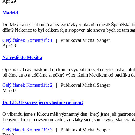
Apr
29
Madrid
Do Mexika cesta dlouhá a bez zastávky v hlavním mestě Španělska to ne
dělat? Nakonec to byl celkem fajn stopover, ale znovu bych se tam sa
Celý článek
Komentářů: 1
| Publikoval
Michal Sänger
Apr
28
Na cestě do Mexika
Opět nastal čas prásknout do koní a vyrazit do světa něco sníst a nafo
půjčíme auto a uděláme si pěkný výlet jižním Mexikem od pacifiku do
Celý článek
Komentářů: 2
| Publikoval
Michal Sänger
Mar
07
Do LEO Express jen s vlastní svačinou!
O víkendu jsme s Kikou měli významný den, který jsme jeli gastrono
Leošem. To jsem ovšem nevěděl, že vlaky sice jsou “švýcarská kvalita
Celý článek
Komentářů: 3
| Publikoval
Michal Sänger