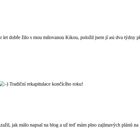
pár let dobře žilo s mou milovanou Kikou, položil jsem jí asi dva týdny
Tradiční rekapitulace končícího roku!
ažil, jak málo napsal na blog a už teď mám plno zajímavých plánů na p