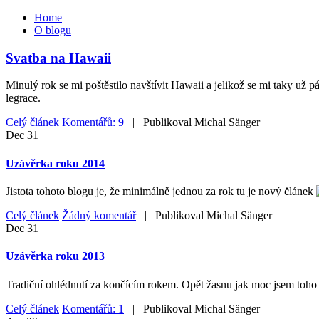
Home
O blogu
Svatba na Hawaii
Minulý rok se mi poštěstilo navštívit Hawaii a jelikož se mi taky už 
legrace.
Celý článek
Komentářů: 9
| Publikoval
Michal Sänger
Dec
31
Uzávěrka roku 2014
Jistota tohoto blogu je, že minimálně jednou za rok tu je nový článek
Celý článek
Žádný komentář
| Publikoval
Michal Sänger
Dec
31
Uzávěrka roku 2013
Tradiční ohlédnutí za končícím rokem. Opět žasnu jak moc jsem toho z
Celý článek
Komentářů: 1
| Publikoval
Michal Sänger