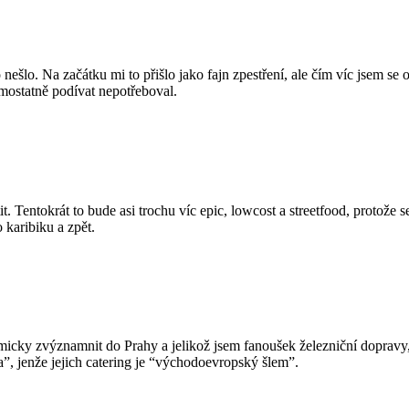
šlo. Na začátku mi to přišlo jako fajn zpestření, ale čím víc jsem se o
mostatně podívat nepotřeboval.
tit. Tentokrát to bude asi trochu víc epic, lowcost a streetfood, protože
 karibiku a zpět.
micky zvýznamnit do Prahy a jelikož jsem fanoušek železniční dopravy
”, jenže jejich catering je “východoevropský šlem”.