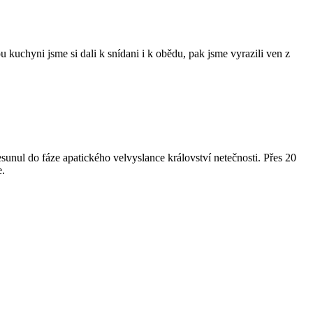
kuchyni jsme si dali k snídani i k obědu, pak jsme vyrazili ven z
esunul do fáze apatického velvyslance království netečnosti. Přes 20
e.