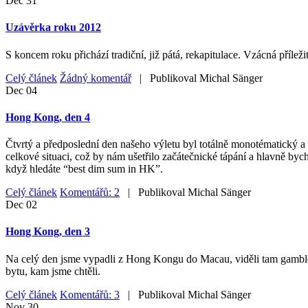
Dec
31
Uzávěrka roku 2012
S koncem roku přichází tradiční, již pátá, rekapitulace. Vzácná příleži
Celý článek
Žádný komentář
| Publikoval
Michal Sänger
Dec
04
Hong Kong, den 4
Čtvrtý a předposlední den našeho výletu byl totálně monotématický a 
celkové situaci, což by nám ušetřilo začátečnické tápání a hlavně byc
když hledáte “best dim sum in HK”.
Celý článek
Komentářů: 2
| Publikoval
Michal Sänger
Dec
02
Hong Kong, den 3
Na celý den jsme vypadli z Hong Kongu do Macau, viděli tam gamblersk
bytu, kam jsme chtěli.
Celý článek
Komentářů: 3
| Publikoval
Michal Sänger
Nov
30