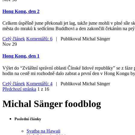
Hong Kong, den 2
Celkem úspěšně jsme překonali jet lag, takže jsme mohli v plné síle
města do mraků k sedícímu Buddhovi a den zakončili čekáním na prý
Celý článek
Komentářů: 6
| Publikoval
Michal Sänger
Nov
29
Hong Kong, den 1
Výlet do “Zvláštní správní oblasti Čínské lidové republiky” se z fáze 
hodin na cestě mi rozhodně dalo zabrat a první den v Hong Kongu byl
Celý článek
Komentářů: 4
| Publikoval
Michal Sänger
Předchozí stránka
1 z 16
Michal Sänger foodblog
Poslední články
Svatba na Hawaii