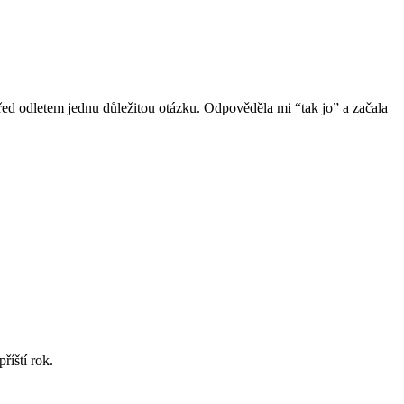
 před odletem jednu důležitou otázku. Odpověděla mi “tak jo” a začala
říští rok.