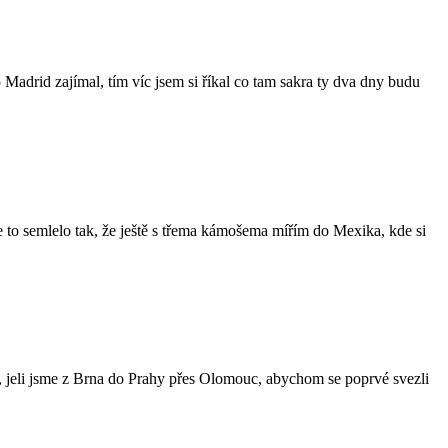
 Madrid zajímal, tím víc jsem si říkal co tam sakra ty dva dny budu
 se to semlelo tak, že ještě s třema kámošema mířím do Mexika, kde si
, jeli jsme z Brna do Prahy přes Olomouc, abychom se poprvé svezli