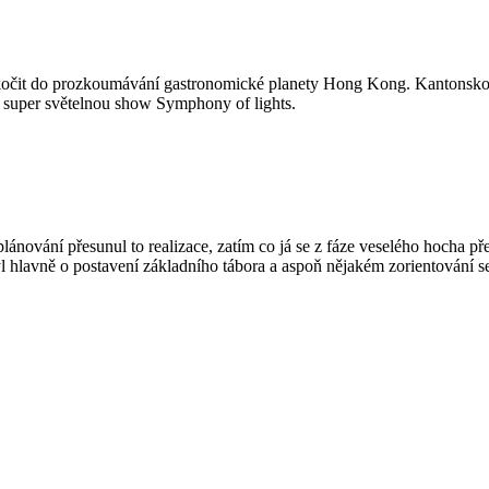
 skočit do prozkoumávání gastronomické planety Hong Kong. Kantonskou 
 super světelnou show Symphony of lights.
plánování přesunul to realizace, zatím co já se z fáze veselého hocha př
 hlavně o postavení základního tábora a aspoň nějakém zorientování s