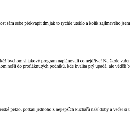
tost sám sebe překvapit tím jak to rychle uteklo a kolik zajímavého jsem
kéž bychom si takový program naplánovali co nejdříve! Na škole vaření
hom nešli do profláknutých podniků, kde kvalita prý upadá, ale věděli 
é peklo, potkali jednoho z nejlepších kuchařů naší doby a večer si užil