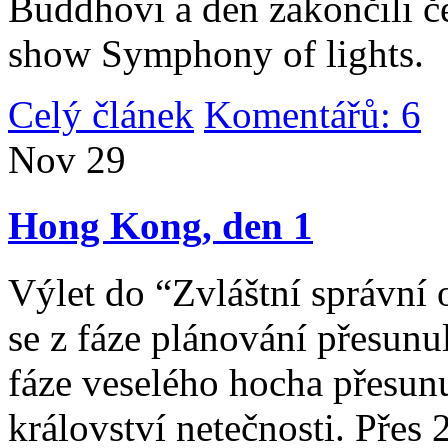
Buddhovi a den zakončili č
show Symphony of lights.
Celý článek
Komentářů: 6
|
Nov
29
Hong Kong, den 1
Výlet do “Zvláštní správní 
se z fáze plánování přesunul 
fáze veselého hocha přesunu
království netečnosti. Přes