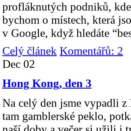
profláknutých podniků, kde 
bychom o místech, která jso
v Google, když hledáte “be
Celý článek
Komentářů: 2
|
Dec
02
Hong Kong, den 3
Na celý den jsme vypadli 
tam gamblerské peklo, potk
naší doby a večer si užili i 