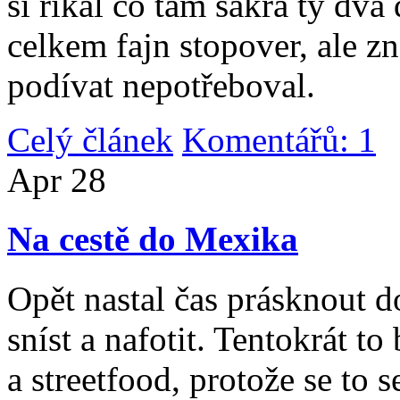
si říkal co tam sakra ty dv
celkem fajn stopover, ale z
podívat nepotřeboval.
Celý článek
Komentářů: 1
|
Apr
28
Na cestě do Mexika
Opět nastal čas prásknout d
sníst a nafotit. Tentokrát to
a streetfood, protože se to s