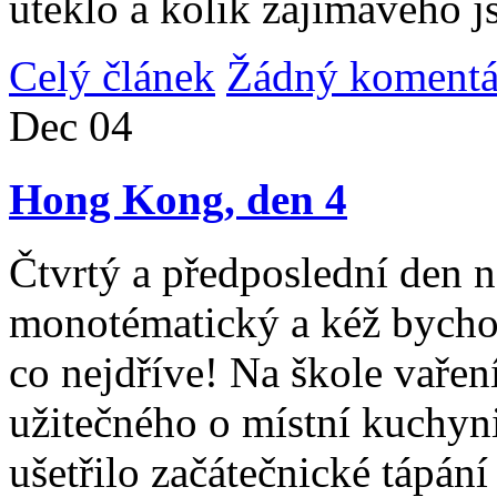
uteklo a kolik zajímavého j
Celý článek
Žádný komentá
Dec
04
Hong Kong, den 4
Čtvrtý a předposlední den n
monotématický a kéž bycho
co nejdříve! Na škole vařen
užitečného o místní kuchyni
ušetřilo začátečnické tápán