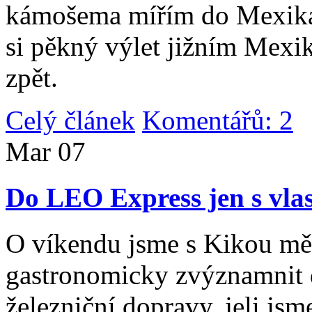
kámošema mířím do Mexika,
si pěkný výlet jižním Mexi
zpět.
Celý článek
Komentářů: 2
|
Mar
07
Do LEO Express jen s vlas
O víkendu jsme s Kikou měl
gastronomicky zvýznamnit d
železniční dopravy, jeli js