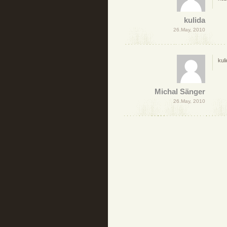
kulida
26.May, 2010
kuli
Michal Sänger
26.May, 2010