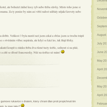
Decemb
 kotel, ale bohužel žádné kusy ryb nebo třeba slávky. Místo toho jsme si
Novemb
nama. Za ty peníze by nám asi větší radost udělaly nějaké krevety nebo
Octobe
Septem
August
a dobře. Velikost 3 byla menší než jsem cekal a občas jsem se trochu trápil
s otvíráním vůbec nepárala, ale když se kácí les, tak lítají třísky.
July 20
katel koupit u stánku třeba dva různé tucty ústřic, sednout si na pláž,
e a cítit se děsně francouzsky. Nůž na ústřice už mám!
June 2
May 20
April 2
Decemb
May 20
April 2
y gumove rukavice s dratem, ktery chrani dlan proti propichnuti tim
Februa
em, ty mas taky?