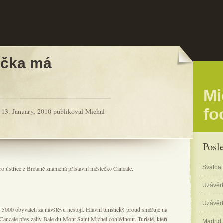
ička má
Mi
fo
 13. January, 2010 publikoval Michal
Posl
Svatba 
pro ústřice z Bretaně znamená přístavní městečko Cancale.
Uzávěr
Uzávěr
 5000 obyvateli za návštěvu nestojí. Hlavní turistický proud směřuje na
 Cancale přes záliv Baie du Mont Saint Michel dohlédnout. Turisté, kteří
Madrid