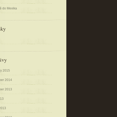
ě do Mexika
nky
u
ivy
ry 2015
er 2014
er 2013
013
2013