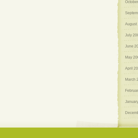
Octobe
Septem
August
July 20
June 2
May 20
April 2
March 
Februa
Januar
Decemb