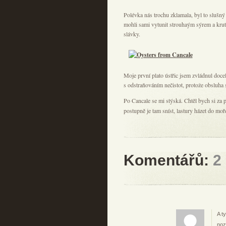
Polévka nás trochu zklamala, byl to slušný
mohli sami vytunit strouhaým sýrem a kruto
slávky.
Moje první plato ústřic jsem zvládnul docel
s odstraňováním nečistot, protože obsluha se 
Po Cancale se mi stýská. Chtěl bych si za pa
postupně je tam sníst, lastury házet do moř
Komentářů:
2
A t
noz