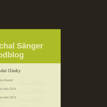
chal Sänger
odblog
ední články
na Hawaii
ka roku 2014
ka roku 2013