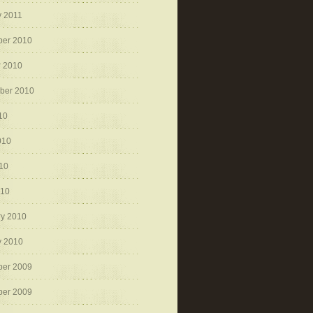
y 2011
er 2010
r 2010
ber 2010
10
010
10
010
ry 2010
y 2010
er 2009
er 2009