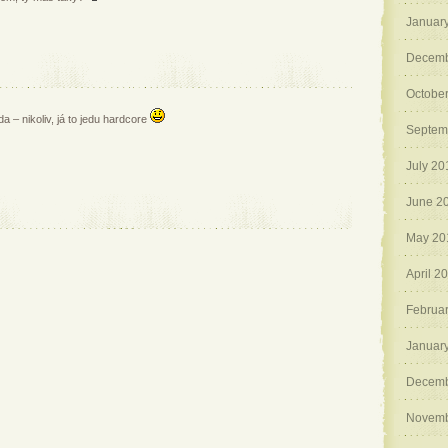
Januar
Decemb
Octobe
da – nikoliv, já to jedu hardcore
Septem
July 20
June 2
May 20
April 2
Februa
Januar
Decemb
Novemb