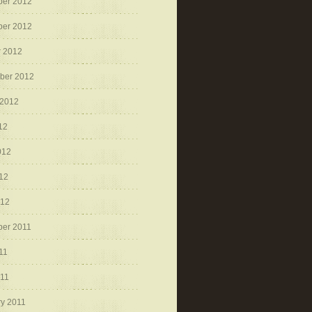
er 2012
er 2012
r 2012
ber 2012
 2012
12
012
12
012
er 2011
11
011
ry 2011