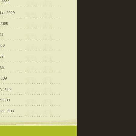
r 2009
ber 2009
 2009
09
009
09
009
2009
ry 2009
y 2009
er 2008