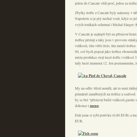
jedou do Cancale vědí proč, jedou za ústři
Zbytky ústřic z Cancale byly nalezeny v táb
Napoleón si je prý nechal vozit, když se j
svých toulkách ochutnal i Michal Sänger (
V Cancale je nejlepší být na přístavní hrázi
ústřice pěstují a taky jsou v provozu stánky
velikosti, čím větší číslo, tím menší ústřice
00, což bych popsal jako ústřice obouručák.
místa produkce stojí tucet ústřic (velikost
tady tucet znamená 12. Jen poznamenám, ž
My na odliv štěstí neměli, ale to není žádný
primárně zaměřených na ústřice a seafood.
by se říct “přístavní bufet velikosti garáž
dokonce i
menu
.
Dali jsme si rybí polévku (6,80 EUR) a tuce
EUR.