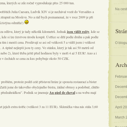
cema, kterých se zde ročně vyprodukuje přes 25 000 tun.
Na cest
ořištích Julia Caesara, Ludvík XIV si je nechával vozit do Versailles a
el ztrapnit na Moskvu. No a rád bych poznamenal, že v roce 2009 je při
Kristýna odmítla!)
Strá
 za odlivu, který je tady několik kilometrů. Jednak
jsou vidět rošty
, kde se
, kde si lze čerstvou úrodu koupit. Ústřice se dělí podle druhu a pak podle
 a tím i menší cena. Prodávají se asi od velikosti 5 a viděl jsem i velikost
O blog
 A úplně nejlepší jsou ty ceny. Ve stánku, který je tak asi 50 metrů od
 3 nebo 2), které třeba ještě před hodinou byly v moři 4 až 5 EUR! Ano a i
e v čechách se cena za kus pohybuje okolo 50 CZK.
Arch
Februa
 problém, protože podél celé přístavní hráze je spousta restaurací a bister
 Zašli jsme do takového obyčejného bistra, žádné obrusy a podobně, chtělo
Decemb
e s předzahrádkou”. Podnik se jmenuje
Au pied de cheval
a na webu mají
Decemb
t jejich extra ústřic (velikost 3 za 11 EUR). Sklenička vína nás stála 3,60
April 2
March 