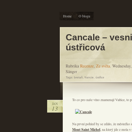
Home
O blogu
Cancale – vesn
ústřicová
Rubrika
Recenze
,
Ze světa
. Wednesday,
Sänger
Tags:
bretaň
,
francie
,
ústřice
To co pro naše víno znamenají Valtice, to 
JAN
13
Na první pohled by se zdálo, že městečko s
Mont Saint Michel
, na který jde z mola v