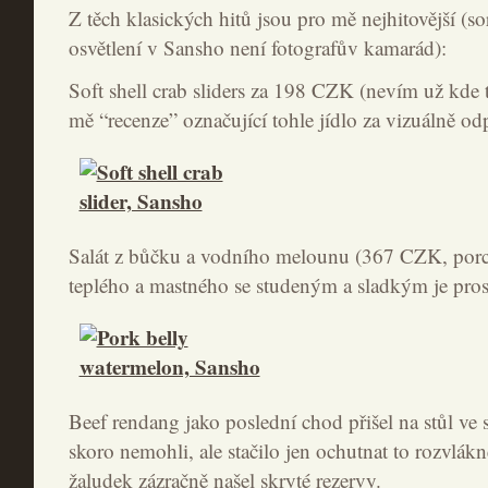
Z těch klasických hitů jsou pro mě nejhitovější (sor
osvětlení v Sansho není fotografův kamarád):
Soft shell crab sliders za 198 CZK (nevím už kde t
mě “recenze” označující tohle jídlo za vizuálně od
Salát z bůčku a vodního melounu (367 CZK, porce
teplého a mastného se studeným a sladkým je pro
Beef rendang jako poslední chod přišel na stůl ve 
skoro nemohli, ale stačilo jen ochutnat to rozvlák
žaludek zázračně našel skryté rezervy.