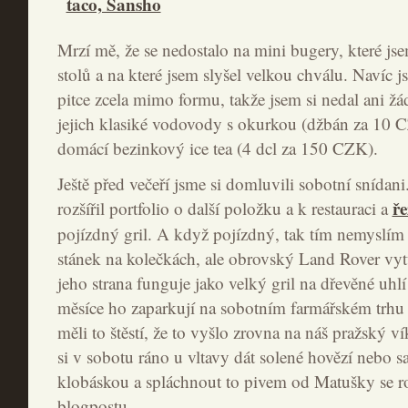
Mrzí mě, že se nedostalo na mini bugery, které js
stolů a na které jsem slyšel velkou chválu. Navíc j
pitce zcela mimo formu, takže jsem si nedal ani ž
jejich klasiké vodovody s okurkou (džbán za 10 C
domácí bezinkový ice tea (4 dcl za 150 CZK).
Ještě před večeří jsme si domluvili sobotní snídani
ře
rozšířil portfolio o další položku a k restauraci a
pojízdný gril. A když pojízdný, tak tím nemyslí
stánek na kolečkách, ale obrovský Land Rover vyt
jeho strana funguje jako velký gril na dřevěné uhl
měsíce ho zaparkují na sobotním farmářském trhu
měli to štěstí, že to vyšlo zrovna na náš pražský v
si v sobotu ráno u vltavy dát solené hovězí nebo 
klobáskou a spláchnout to pivem od Matušky se ro
blogpostu.