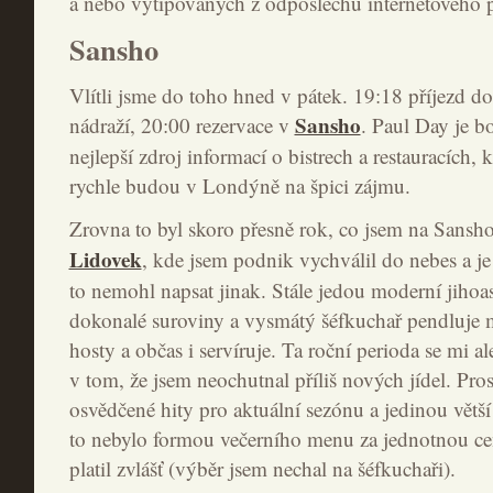
a nebo vytipovaných z odposlechu internetového 
Sansho
Vlítli jsme do toho hned v pátek. 19:18 příjezd d
Sansho
nádraží, 20:00 rezervace v
. Paul Day je b
nejlepší zdroj informací o bistrech a restauracích, 
rychle budou v Londýně na špici zájmu.
Zrovna to byl skoro přesně rok, co jsem na Sansh
Lidovek
, kde jsem podnik vychválil do nebes a je
to nemohl napsat jinak. Stále jedou moderní jihoasi
dokonalé suroviny a vysmátý šéfkuchař pendluje me
hosty a občas i servíruje. Ta roční perioda se mi a
v tom, že jsem neochutnal příliš nových jídel. Pro
osvědčené hity pro aktuální sezónu a jedinou větš
to nebylo formou večerního menu za jednotnou ce
platil zvlášť (výběr jsem nechal na šéfkuchaři).