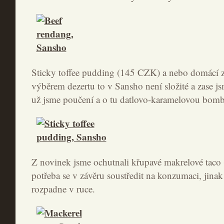
Sticky toffee pudding (145 CZK) a nebo domácí 
výběrem dezertu to v Sansho není složité a zase js
už jsme poučení a o tu datlovo-karamelovou bombu
Z novinek jsme ochutnali křupavé makrelové taco
potřeba se v závěru soustředit na konzumaci, jinak
rozpadne v ruce.