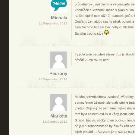
průběhu roku několikrát a většina jídel 
knedlíček s krabem i maso s plackou na zá
na léto úplně moc těžké), samozřejmě s 
Michala
Doufám, že najdou čas to nějak potunit a 
11.September, 2012
aktivitách ho teď asi tolik nebylo. Vlastně 
Sanshu trochu štve
Ty jídla jsou neustále stejný což je škoda
návštěvu za rok to není
Pedrony
11.September, 2012
Musím potvrdit shora uvedené, všechny 
samozřejmě úžasné, ale stále stejné (má
v létě). Objevují se sem tam nějaké novin
tam byla celkem asi 4x a vždy jsem jedla
Markéta
(kraba, bůček, sticky tofee puding i ren
12.October, 2012
při jejich schopnostech by člověk rád o
jejich podání…. Ale zase je to sázka na ji