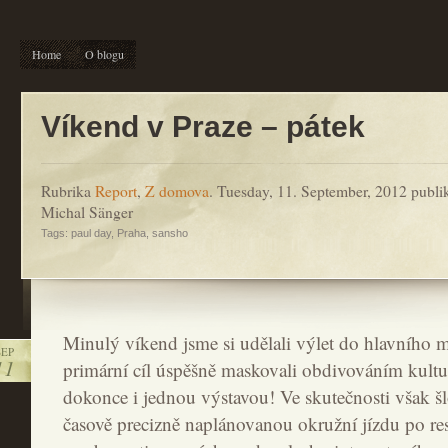
Home
O blogu
Víkend v Praze – pátek
Rubrika
Report
,
Z domova
. Tuesday, 11. September, 2012 publi
Michal Sänger
Tags:
paul day
,
Praha
,
sansho
Minulý víkend jsme si udělali výlet do hlavního m
SEP
11
primární cíl úspěšně maskovali obdivováním kult
dokonce i jednou výstavou! Ve skutečnosti však š
časově precizně naplánovanou okružní jízdu po re