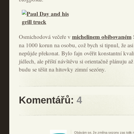
michelinem obibovaném
Osmichodová večeře v
na 1000 korun na osobu, což bych si tipnul, že asi
nepůjde překonat. Bylo fajn ověřit konstantní kva
jídlech, ale příští návštěvu si orientačně plánuju 
budu se těšit na hitovky zimní sezóny.
Komentářů:
4
Obávám se, že změna sezony zas tolik 