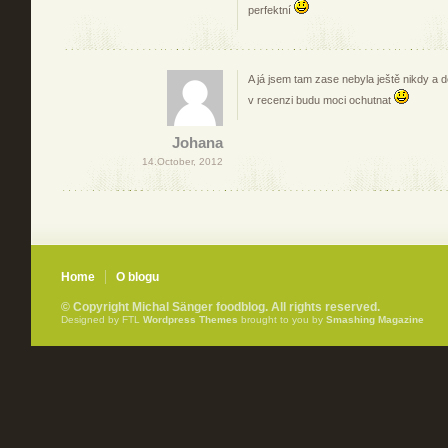
perfektní
A já jsem tam zase nebyla ještě nikdy a d
v recenzi budu moci ochutnat
Johana
14.October, 2012
Home
O blogu
© Copyright Michal Sänger foodblog. All rights reserved.
Designed by FTL
Wordpress Themes
brought to you by
Smashing Magazine