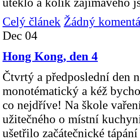
uteklo a kolik zajímavého j
Celý článek
Žádný komentá
Dec
04
Hong Kong, den 4
Čtvrtý a předposlední den n
monotématický a kéž bycho
co nejdříve! Na škole vařen
užitečného o místní kuchyni
ušetřilo začátečnické tápán