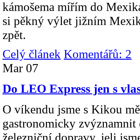
kámošema mířím do Mexika,
si pěkný výlet jižním Mexi
zpět.
Celý článek
Komentářů: 2
|
Mar
07
Do LEO Express jen s vlas
O víkendu jsme s Kikou měl
gastronomicky zvýznamnit d
železniční dopravy, jeli js