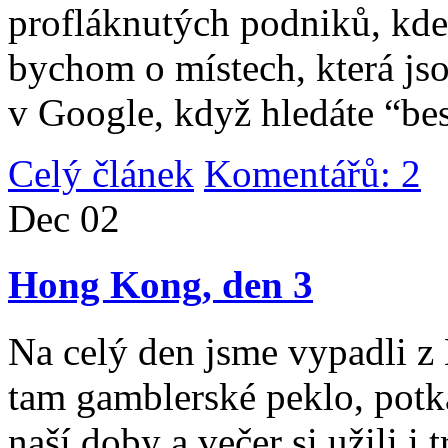
profláknutých podniků, kde 
bychom o místech, která jso
v Google, když hledáte “be
Celý článek
Komentářů: 2
|
Dec
02
Hong Kong, den 3
Na celý den jsme vypadli 
tam gamblerské peklo, potk
naší doby a večer si užili i 