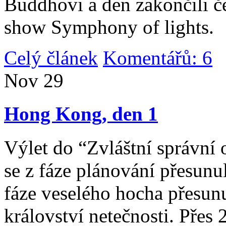
Buddhovi a den zakončili č
show Symphony of lights.
Celý článek
Komentářů: 6
|
Nov
29
Hong Kong, den 1
Výlet do “Zvláštní správní 
se z fáze plánování přesunul 
fáze veselého hocha přesunu
království netečnosti. Přes