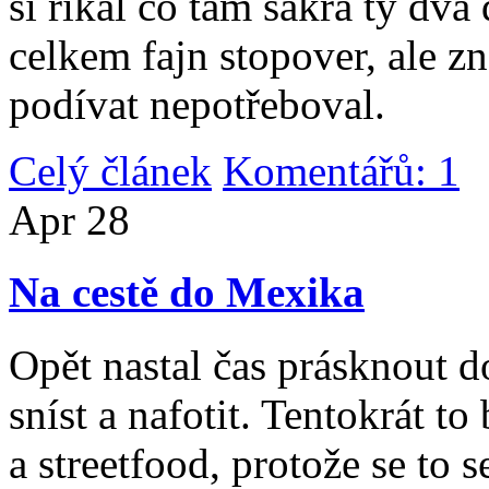
si říkal co tam sakra ty dv
celkem fajn stopover, ale z
podívat nepotřeboval.
Celý článek
Komentářů: 1
|
Apr
28
Na cestě do Mexika
Opět nastal čas prásknout d
sníst a nafotit. Tentokrát to
a streetfood, protože se to s